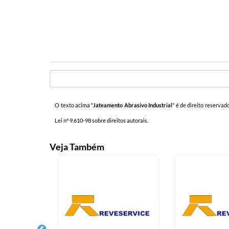
O texto acima "
Jateamento Abrasivo Industrial
" é de direito reservad
Lei n° 9.610-98 sobre direitos autorais
.
Veja Também