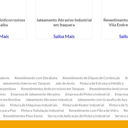
Anticorrosivos
Jateamento Abrasivo Industrial
Revestimentos
raíba
em Itaquera
Vila Endre
 Mais
Saiba Mais
Saib
atores
Revestimento com Derakane
Revestimento de Diques de Contenção
R
Jateamento Interno em Tanques
Jato de Areia
Pintura de Estrutura Metálica
Serpentinas
Revestimentos Anticorrosivos em Tanques
Revestimentos Anticorros
ivos
Empresa de Jateamento Abrasivo
Empresa de Pintura Industrial
Empresa
ivo em Bombas
Jateamento Abrasivo Industrial
Jateamento com Granalha de Aço
iais
Pintura de Máquinas Industriais
Pintura de Reator Industrial
Pintura de T
o para Piso
Pintura Tubulação Industrial
Revestimento com Fibra de Vidro
Re
Revestimentos Pisos Epóxi
Serviço de Aplicação de Pintura Industrial
Serviço 
as
Serviço de Pintura de Bombas Industriais
Serviço de Pintura de Tanque Industr
ento Anticorrosivo Estrutura Metálica
Tratamento Anticorrosivo para Equipament