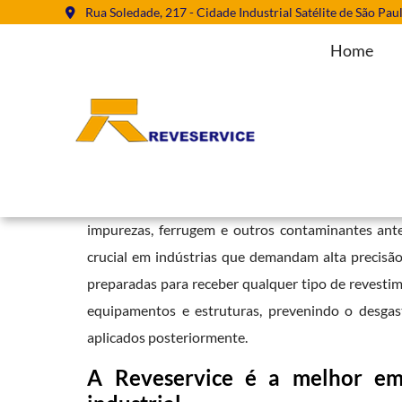
Rua Soledade, 217 - Cidade Industrial Satélite de São Pau
Home
Jateamento Abrasivo Industrial
Home
»
Informações
»
Jateamento Abrasivo Industrial
O
jateamento abrasivo industrial
é uma técnica a
impurezas, ferrugem e outros contaminantes ante
crucial em indústrias que demandam alta precisão
preparadas para receber qualquer tipo de revestime
equipamentos e estruturas, prevenindo o desgast
aplicados posteriormente.
A Reveservice é a melhor em