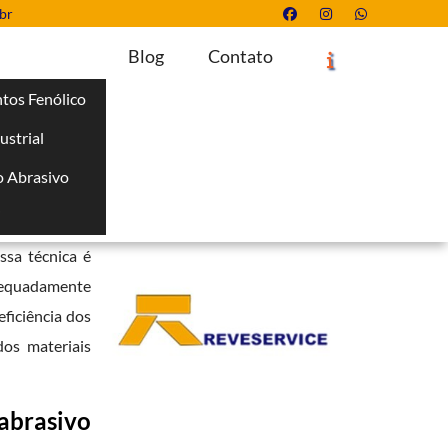
br
Blog
Contato
tos Fenólico
ustrial
Solicite um Orçamento
Chame no WhatsApp
 Abrasivo
Informações
i
es, removendo
ssa técnica é
adequadamente
ficiência dos
dos materiais
abrasivo