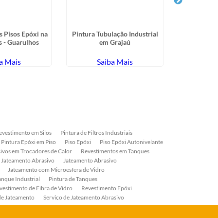
 Pisos Epóxi na
Pintura Tubulação Industrial
Jateamento e
s - Guarulhos
em Grajaú
em Capeli
a Mais
Saiba Mais
Sa
evestimento em Silos
Pintura de Filtros Industriais
Pintura Epóxi em Piso
Piso Epóxi
Piso Epóxi Autonivelante
ivos em Trocadores de Calor
Revestimentos em Tanques
 Jateamento Abrasivo
Jateamento Abrasivo
Jateamento com Microesfera de Vidro
anque Industrial
Pintura de Tanques
vestimento de Fibra de Vidro
Revestimento Epóxi
de Jateamento
Serviço de Jateamento Abrasivo
ial
Serviço de Pintura de Válvulas
os
Pintura Industrial