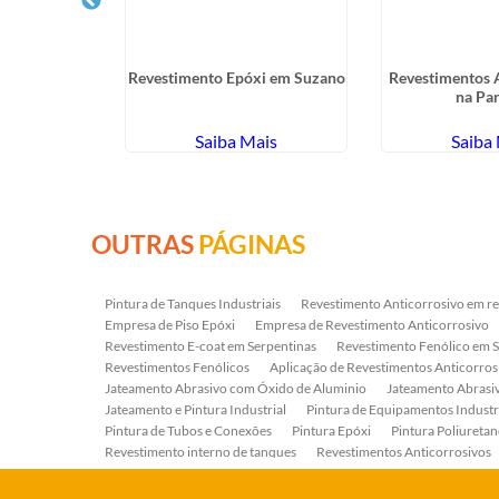
ra de Tanque
Revestimento Epóxi em Suzano
Revestimentos 
Piracicaba
na Pa
ais
Saiba Mais
Saiba
OUTRAS
PÁGINAS
Pintura de Tanques Industriais
Revestimento Anticorrosivo em re
Empresa de Piso Epóxi
Empresa de Revestimento Anticorrosivo
Revestimento E-coat em Serpentinas
Revestimento Fenólico em 
Revestimentos Fenólicos
Aplicação de Revestimentos Anticorros
Jateamento Abrasivo com Óxido de Aluminio
Jateamento Abras
Jateamento e Pintura Industrial
Pintura de Equipamentos Industr
Pintura de Tubos e Conexões
Pintura Epóxi
Pintura Poliuretan
Revestimento interno de tanques
Revestimentos Anticorrosivos
Serviço de Jateamento e Pintura
Serviço de Jateamento em Bomb
Serviço de Pintura Industrial
Tratamento Anticorrosivo
Tratam