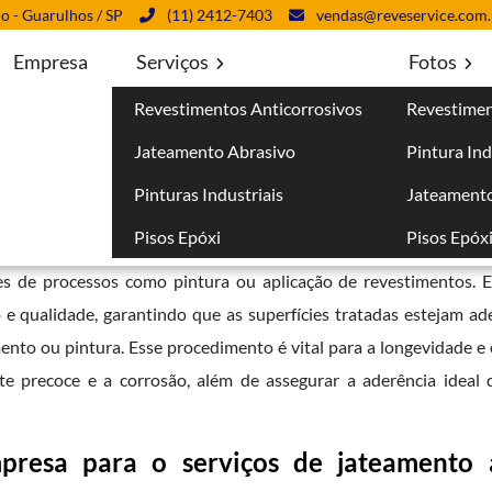
lo - Guarulhos / SP
(11) 2412-7403
vendas@reveservice.com.
Empresa
Serviços
Fotos
Revestimentos Anticorrosivos
Revestimen
Jateamento Abrasivo
Pintura Ind
Pinturas Industriais
Jateamento
Pisos Epóxi
Pisos Epóx
mplamente utilizada para a limpeza e preparação de superfíci
s de processos como pintura ou aplicação de revestimentos. E
 e qualidade, garantindo que as superfícies tratadas estejam 
nto ou pintura. Esse procedimento é vital para a longevidade e e
e precoce e a corrosão, além de assegurar a aderência ideal 
presa para o serviços de jateamento 