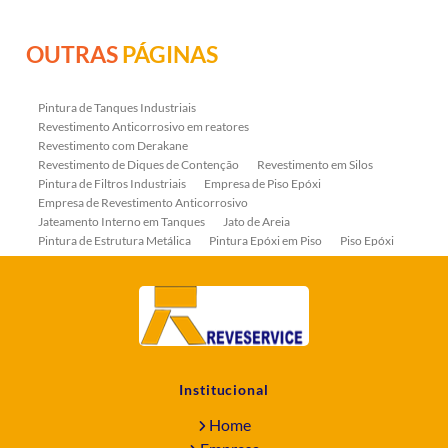
OUTRAS
PÁGINAS
Pintura de Tanques Industriais
Revestimento Anticorrosivo em reatores
Revestimento com Derakane
Revestimento de Diques de Contenção
Revestimento em Silos
Pintura de Filtros Industriais
Empresa de Piso Epóxi
Empresa de Revestimento Anticorrosivo
Jateamento Interno em Tanques
Jato de Areia
Pintura de Estrutura Metálica
Pintura Epóxi em Piso
Piso Epóxi
Piso Epóxi Autonivelante
Revestimento E-coat em Serpentinas
Revestimento Fenólico em Serpentinas
Revestimentos Anticorrosivos em Tanques
Revestimentos Anticorrosivos em Trocadores de Calor
Revestimentos em Tanques
Revestimentos Fenólicos
Aplicação de Revestimentos Anticorrosivos
Empresa de Jateamento Abrasivo
Empresa de Pintura Industrial
Institucional
Empresa Jateamento Abrasivo
Jateamento Abrasivo
Jateamento Abrasivo com Óxido de Aluminio
Home
Jateamento Abrasivo em Bombas
Jateamento Abrasivo Industrial