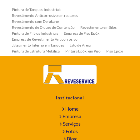
Pintura de Tanques Industriais
Revestimento Anticorrosivo em reatores
Revestimento com Derakane
Revestimento de Diques de Contenção
Revestimento em Silos
Pintura de Filtros Industriais
Empresa de Piso Epóxi
Empresa de Revestimento Anticorrosivo
Jateamento Interno em Tanques
Jato de Areia
Pintura de Estrutura Metálica
Pintura Epóxi em Piso
Piso Epóxi
Piso Epóxi Autonivelante
Revestimento E-coat em Serpentinas
Revestimento Fenólico em Serpentinas
Revestimentos Anticorrosivos em Tanques
Revestimentos Anticorrosivos em Trocadores de Calor
Revestimentos em Tanques
Revestimentos Fenólicos
Aplicação de Revestimentos Anticorrosivos
Empresa de Jateamento Abrasivo
Empresa de Pintura Industrial
Institucional
Empresa Jateamento Abrasivo
Jateamento Abrasivo
Jateamento Abrasivo com Óxido de Aluminio
Home
Jateamento Abrasivo em Bombas
Jateamento Abrasivo Industrial
Empresa
Jateamento com Granalha de Aço
Jateamento com Microesfera de Vidro
Serviços
Jateamento e Pintura Industrial
Fotos
Pintura de Equipamentos Industriais
Blog