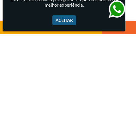
melhor experiência.
Pintura de Tanques Industriais
ACEITAR
Revestimento Anticorrosivo em reatores
Revestimento com Derakane
Revestimento de Diques de Contenção
Revestimento em Silos
Pintura de Filtros Industriais
Empresa de Piso Epóxi
Empresa de Revestimento Anticorrosivo
Jateamento Interno em Tanques
Jato de Areia
Pintura de Estrutura Metálica
Pintura Epóxi em Piso
Piso Epóxi
Piso Epóxi Autonivelante
Revestimento E-coat em Serpentinas
Revestimento Fenólico em Serpentinas
Revestimentos Anticorrosivos em Tanques
Revestimentos Anticorrosivos em Trocadores de Calor
Revestimentos em Tanques
Revestimentos Fenólicos
Aplicação de Revestimentos Anticorrosivos
Empresa de Jateamento Abrasivo
Empresa de Pintura Industrial
Institucional
Empresa Jateamento Abrasivo
Jateamento Abrasivo
Jateamento Abrasivo com Óxido de Aluminio
Home
Jateamento Abrasivo em Bombas
Jateamento Abrasivo Industrial
Empresa
Jateamento com Granalha de Aço
Jateamento com Microesfera de Vidro
Serviços
Jateamento e Pintura Industrial
Fotos