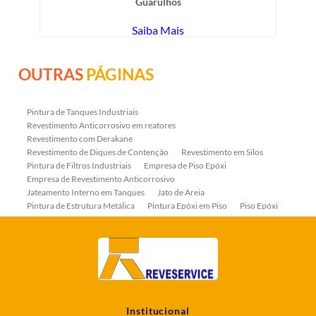
Guarulhos
Saiba Mais
OUTRAS
PÁGINAS
Pintura de Tanques Industriais
Revestimento Anticorrosivo em reatores
Revestimento com Derakane
Revestimento de Diques de Contenção
Revestimento em Silos
Pintura de Filtros Industriais
Empresa de Piso Epóxi
Empresa de Revestimento Anticorrosivo
Jateamento Interno em Tanques
Jato de Areia
Pintura de Estrutura Metálica
Pintura Epóxi em Piso
Piso Epóxi
Piso Epóxi Autonivelante
Revestimento E-coat em Serpentinas
Revestimento Fenólico em Serpentinas
Revestimentos Anticorrosivos em Tanques
Revestimentos Anticorrosivos em Trocadores de Calor
Revestimentos em Tanques
Revestimentos Fenólicos
Aplicação de Revestimentos Anticorrosivos
Empresa de Jateamento Abrasivo
Empresa de Pintura Industrial
Institucional
Empresa Jateamento Abrasivo
Jateamento Abrasivo