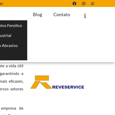
br
Blog
Contato
tos Fenólico
ustrial
Solicite um Orçamento
Chame no WhatsApp
 Abrasivo
Informações
i
ros materiais
e a vida útil
garantindo a
ais eficazes,
ersos setores
a empresa de