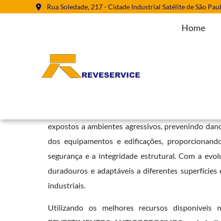
Rua Soledade, 217 - Cidade Industrial Satélite de São Pau
Home
Aplicação de Revestimentos Antic
Home
»
Informações
»
Aplicação de Revestimentos Anticorrosivos
A
aplicação de revestimentos anticorrosivos
é u
expostos a ambientes agressivos, prevenindo danos
dos equipamentos e edificações, proporciona
segurança e a integridade estrutural. Com a evol
duradouros e adaptáveis a diferentes superfícies
industriais.
Utilizando os melhores recursos disponíveis