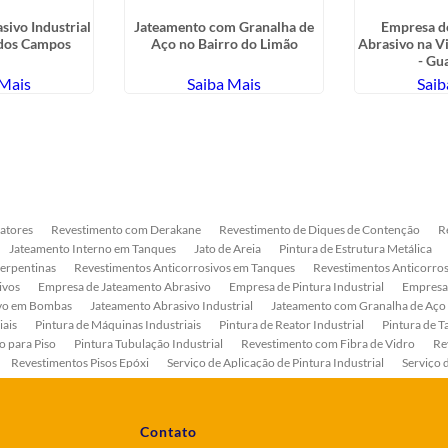
sivo Industrial
Jateamento com Granalha de
Empresa d
 dos Campos
Aço no Bairro do Limão
Abrasivo na Vi
- Gu
 Mais
Saiba Mais
Saib
atores
Revestimento com Derakane
Revestimento de Diques de Contenção
R
Jateamento Interno em Tanques
Jato de Areia
Pintura de Estrutura Metálica
Serpentinas
Revestimentos Anticorrosivos em Tanques
Revestimentos Anticorros
ivos
Empresa de Jateamento Abrasivo
Empresa de Pintura Industrial
Empresa
ivo em Bombas
Jateamento Abrasivo Industrial
Jateamento com Granalha de Aço
iais
Pintura de Máquinas Industriais
Pintura de Reator Industrial
Pintura de T
o para Piso
Pintura Tubulação Industrial
Revestimento com Fibra de Vidro
Re
Revestimentos Pisos Epóxi
Serviço de Aplicação de Pintura Industrial
Serviço 
as
Serviço de Pintura de Bombas Industriais
Serviço de Pintura de Tanque Industr
ento Anticorrosivo Estrutura Metálica
Tratamento Anticorrosivo para Equipament
Contato