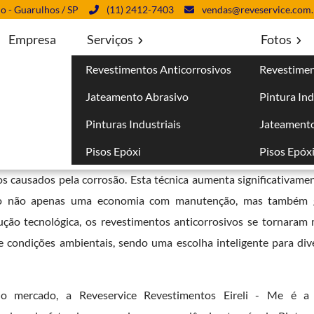
lo - Guarulhos / SP
(11) 2412-7403
vendas@reveservice.com.
Empresa
Serviços
Fotos
Revestimentos Anticorrosivos
Revestimen
orrosivos em Porto da Igreja - Guarulhos
Jateamento Abrasivo
Pintura Ind
 em Porto da Igreja - Guarulhos
Pinturas Industriais
Jateamento
Pisos Epóxi
Pisos Epóx
ma medida essencial para proteger estruturas metálicas e out
 causados pela corrosão. Esta técnica aumenta significativament
ndo não apenas uma economia com manutenção, mas também 
ução tecnológica, os revestimentos anticorrosivos se tornaram m
 e condições ambientais, sendo uma escolha inteligente para div
 no mercado, a Reveservice Revestimentos Eireli - Me é 