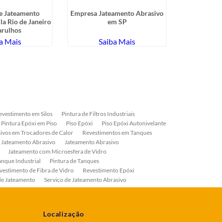
e Jateamento
Empresa Jateamento Abrasivo
Serviço
la Rio de Janeiro
em SP
Abra
arulhos
a Mais
Saiba Mais
Sa
evestimento em Silos
Pintura de Filtros Industriais
Pintura Epóxi em Piso
Piso Epóxi
Piso Epóxi Autonivelante
ivos em Trocadores de Calor
Revestimentos em Tanques
 Jateamento Abrasivo
Jateamento Abrasivo
Jateamento com Microesfera de Vidro
anque Industrial
Pintura de Tanques
vestimento de Fibra de Vidro
Revestimento Epóxi
de Jateamento
Serviço de Jateamento Abrasivo
ial
Serviço de Pintura de Válvulas
os
Pintura Industrial
Localização