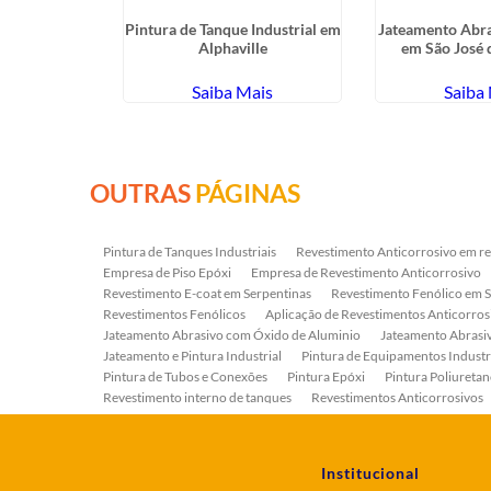
a de Válvulas
Pintura de Tanque Industrial em
Jateamento Abra
figlioli
Alphaville
em São José
ais
Saiba Mais
Saiba
OUTRAS
PÁGINAS
Pintura de Tanques Industriais
Revestimento Anticorrosivo em re
Empresa de Piso Epóxi
Empresa de Revestimento Anticorrosivo
Revestimento E-coat em Serpentinas
Revestimento Fenólico em 
Revestimentos Fenólicos
Aplicação de Revestimentos Anticorros
Jateamento Abrasivo com Óxido de Aluminio
Jateamento Abras
Jateamento e Pintura Industrial
Pintura de Equipamentos Industr
Pintura de Tubos e Conexões
Pintura Epóxi
Pintura Poliuretan
Revestimento interno de tanques
Revestimentos Anticorrosivos
Serviço de Jateamento e Pintura
Serviço de Jateamento em Bomb
Serviço de Pintura Industrial
Tratamento Anticorrosivo
Tratam
Institucional