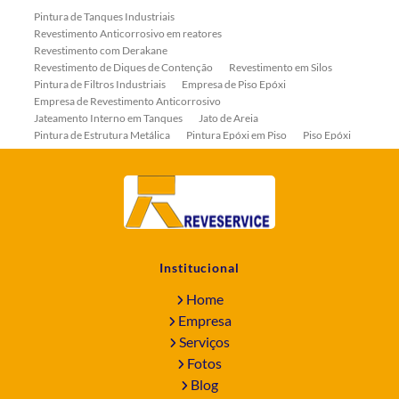
Pintura de Tanques Industriais
Revestimento Anticorrosivo em reatores
Revestimento com Derakane
Revestimento de Diques de Contenção
Revestimento em Silos
Pintura de Filtros Industriais
Empresa de Piso Epóxi
Empresa de Revestimento Anticorrosivo
Jateamento Interno em Tanques
Jato de Areia
Pintura de Estrutura Metálica
Pintura Epóxi em Piso
Piso Epóxi
Piso Epóxi Autonivelante
Revestimento E-coat em Serpentinas
Revestimento Fenólico em Serpentinas
Revestimentos Anticorrosivos em Tanques
Revestimentos Anticorrosivos em Trocadores de Calor
Revestimentos em Tanques
Revestimentos Fenólicos
Aplicação de Revestimentos Anticorrosivos
Empresa de Jateamento Abrasivo
Empresa de Pintura Industrial
Institucional
Empresa Jateamento Abrasivo
Jateamento Abrasivo
Jateamento Abrasivo com Óxido de Aluminio
Home
Jateamento Abrasivo em Bombas
Jateamento Abrasivo Industrial
Empresa
Jateamento com Granalha de Aço
Jateamento com Microesfera de Vidro
Serviços
Jateamento e Pintura Industrial
Fotos
Pintura de Equipamentos Industriais
Blog
Pintura de Máquinas Industriais
Pintura de Reator Industrial