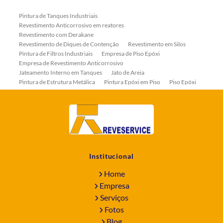
Pintura de Tanques Industriais
Revestimento Anticorrosivo em reatores
Revestimento com Derakane
Revestimento de Diques de Contenção
Revestimento em Silos
Pintura de Filtros Industriais
Empresa de Piso Epóxi
Empresa de Revestimento Anticorrosivo
Jateamento Interno em Tanques
Jato de Areia
Pintura de Estrutura Metálica
Pintura Epóxi em Piso
Piso Epóxi
Piso Epóxi Autonivelante
Revestimento E-coat em Serpentinas
Revestimento Fenólico em Serpentinas
Revestimentos Anticorrosivos em Tanques
Revestimentos Anticorrosivos em Trocadores de Calor
Revestimentos em Tanques
Revestimentos Fenólicos
Aplicação de Revestimentos Anticorrosivos
Empresa de Jateamento Abrasivo
Empresa de Pintura Industrial
Institucional
Empresa Jateamento Abrasivo
Jateamento Abrasivo
Jateamento Abrasivo com Óxido de Aluminio
Home
Jateamento Abrasivo em Bombas
Jateamento Abrasivo Industrial
Empresa
Jateamento com Granalha de Aço
Jateamento com Microesfera de Vidro
Serviços
Jateamento e Pintura Industrial
Fotos
Pintura de Equipamentos Industriais
Blog