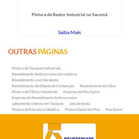
Pintura de Reator Industrial no Sacomã
Saiba Mais
OUTRAS
PÁGINAS
Pintura de Tanques Industriais
Revestimento Anticorrosivo em reatores
Revestimento com Derakane
Revestimento de Diques de Contenção
Revestimento em Silos
Pintura de Filtros Industriais
Empresa de Piso Epóxi
Empresa de Revestimento Anticorrosivo
Jateamento Interno em Tanques
Jato de Areia
Pintura de Estrutura Metálica
Pintura Epóxi em Piso
Piso Epóxi
Piso Epóxi Autonivelante
Revestimento E-coat em Serpentinas
Revestimento Fenólico em Serpentinas
Revestimentos Anticorrosivos em Tanques
Revestimentos Anticorrosivos em Trocadores de Calor
Revestimentos em Tanques
Revestimentos Fenólicos