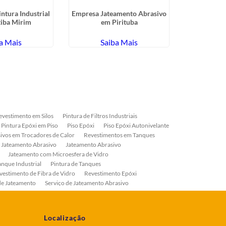
ntura Industrial
Empresa Jateamento Abrasivo
Pintura de T
tiba Mirim
em Pirituba
G
a Mais
Saiba Mais
Sa
evestimento em Silos
Pintura de Filtros Industriais
Pintura Epóxi em Piso
Piso Epóxi
Piso Epóxi Autonivelante
ivos em Trocadores de Calor
Revestimentos em Tanques
 Jateamento Abrasivo
Jateamento Abrasivo
Jateamento com Microesfera de Vidro
anque Industrial
Pintura de Tanques
vestimento de Fibra de Vidro
Revestimento Epóxi
de Jateamento
Serviço de Jateamento Abrasivo
ial
Serviço de Pintura de Válvulas
os
Pintura Industrial
Localização