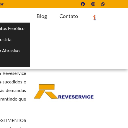
br
Blog
Contato
tos Fenólico
ustrial
Solicite um Orçamento
Chame no WhatsApp
 Abrasivo
Informações
i
sivos
, pintura
a Reveservice
m-sucedidos e
r às demandas
garantindo que
VESTIMENTOS