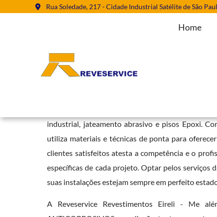
Rua Soledade, 217 - Cidade Industrial Satélite de São Pau
Home
Aplicação de Revestimentos Antic
Home
»
Informações
»
Aplicação de Revestimentos Anticorrosivos
A Reveservice se destaca como uma empresa de r
industrial, jateamento abrasivo e pisos Epoxi. C
utiliza materiais e técnicas de ponta para oferece
clientes satisfeitos atesta a competência e o pro
específicas de cada projeto. Optar pelos serviços 
suas instalações estejam sempre em perfeito estado
A Reveservice Revestimentos Eireli - Me a