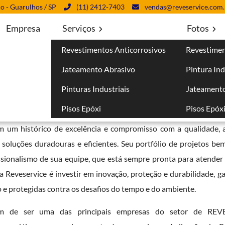
lo - Guarulhos / SP
(11) 2412-7403
vendas@reveservice.com.
Empresa
Serviços
Fotos
Revestimentos Anticorrosivos
Revestimen
orrosivos na Vila Endres - Guarulhos
Jateamento Abrasivo
Pintura Ind
 na Vila Endres - Guarulhos
Pinturas Industriais
Jateamento
Pisos Epóxi
Pisos Epóx
eferência em serviços de
aplicação de revestimentos anticorro
om um histórico de excelência e compromisso com a qualidade, 
r soluções duradouras e eficientes. Seu portfólio de projetos be
fissionalismo de sua equipe, que está sempre pronta para atende
da Reveservice é investir em inovação, proteção e durabilidade, 
 e protegidas contra os desafios do tempo e do ambiente.
lém de ser uma das principais empresas do setor de RE