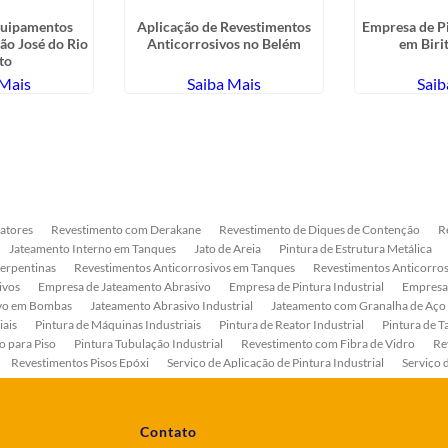
quipamentos
Aplicação de Revestimentos
Empresa de Pi
São José do Rio
Anticorrosivos no Belém
em Biri
to
 Mais
Saiba Mais
Saib
atores
Revestimento com Derakane
Revestimento de Diques de Contenção
R
Jateamento Interno em Tanques
Jato de Areia
Pintura de Estrutura Metálica
Serpentinas
Revestimentos Anticorrosivos em Tanques
Revestimentos Anticorros
ivos
Empresa de Jateamento Abrasivo
Empresa de Pintura Industrial
Empresa
ivo em Bombas
Jateamento Abrasivo Industrial
Jateamento com Granalha de Aço
iais
Pintura de Máquinas Industriais
Pintura de Reator Industrial
Pintura de T
o para Piso
Pintura Tubulação Industrial
Revestimento com Fibra de Vidro
Re
Revestimentos Pisos Epóxi
Serviço de Aplicação de Pintura Industrial
Serviço 
as
Serviço de Pintura de Bombas Industriais
Serviço de Pintura de Tanque Industr
ento Anticorrosivo Estrutura Metálica
Tratamento Anticorrosivo para Equipament
Contato