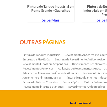
Epóxi em
Pintura de Tanque Industrial em
Pintura de E
as
Ponte Grande - Guarulhos
Industriais em 
Pre
ais
Saiba Mais
Saiba
OUTRAS
PÁGINAS
Pintura de Tanques Industriais
Revestimento Anticorrosivo em re
Empresa de Piso Epóxi
Empresa de Revestimento Anticorrosivo
Revestimento E-coat em Serpentinas
Revestimento Fenólico em 
Revestimentos Fenólicos
Aplicação de Revestimentos Anticorros
Jateamento Abrasivo com Óxido de Aluminio
Jateamento Abras
Jateamento e Pintura Industrial
Pintura de Equipamentos Industr
Pintura de Tubos e Conexões
Pintura Epóxi
Pintura Poliuretan
Revestimento interno de tanques
Revestimentos Anticorrosivos
Serviço de Jateamento e Pintura
Serviço de Jateamento em Bomb
Serviço de Pintura Industrial
Tratamento Anticorrosivo
Tratam
Institucional