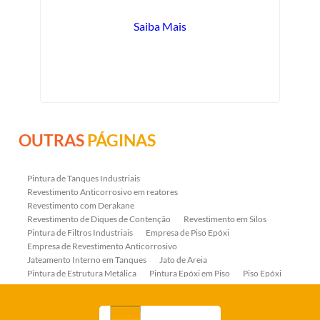
Saiba Mais
OUTRAS
PÁGINAS
Pintura de Tanques Industriais
Revestimento Anticorrosivo em reatores
Revestimento com Derakane
Revestimento de Diques de Contenção
Revestimento em Silos
Pintura de Filtros Industriais
Empresa de Piso Epóxi
Empresa de Revestimento Anticorrosivo
Jateamento Interno em Tanques
Jato de Areia
Pintura de Estrutura Metálica
Pintura Epóxi em Piso
Piso Epóxi
Piso Epóxi Autonivelante
Revestimento E-coat em Serpentinas
Revestimento Fenólico em Serpentinas
Revestimentos Anticorrosivos em Tanques