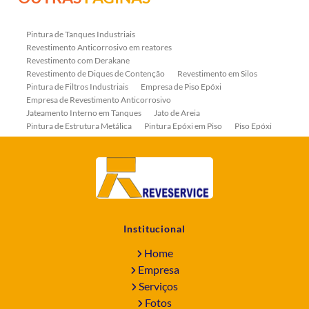
Pintura de Tanques Industriais
Revestimento Anticorrosivo em reatores
Revestimento com Derakane
Revestimento de Diques de Contenção
Revestimento em Silos
Pintura de Filtros Industriais
Empresa de Piso Epóxi
Empresa de Revestimento Anticorrosivo
Jateamento Interno em Tanques
Jato de Areia
Pintura de Estrutura Metálica
Pintura Epóxi em Piso
Piso Epóxi
Piso Epóxi Autonivelante
Revestimento E-coat em Serpentinas
Revestimento Fenólico em Serpentinas
Revestimentos Anticorrosivos em Tanques
Revestimentos Anticorrosivos em Trocadores de Calor
Revestimentos em Tanques
Revestimentos Fenólicos
Aplicação de Revestimentos Anticorrosivos
Empresa de Jateamento Abrasivo
Empresa de Pintura Industrial
Institucional
Empresa Jateamento Abrasivo
Jateamento Abrasivo
Jateamento Abrasivo com Óxido de Aluminio
Home
Jateamento Abrasivo em Bombas
Jateamento Abrasivo Industrial
Empresa
Jateamento com Granalha de Aço
Jateamento com Microesfera de Vidro
Serviços
Jateamento e Pintura Industrial
Fotos