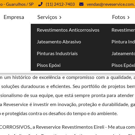
lo - Guarulhos / SP
(11) 2412-7403
vendas@reveservice.com.
Empresa
Serviços
Fotos
Revestimentos Anticorrosivos
Revestimen
orrosivos no Jockey Club
Jateamento Abrasivo
Pintura Ind
s no Jockey Club
Pinturas Industriais
Jateamento
Pisos Epóxi
Pisos Epóx
eferência em serviços de
aplicação de revestimentos anticorro
om um histórico de excelência e compromisso com a qualidade, 
r soluções duradouras e eficientes. Seu portfólio de projetos be
fissionalismo de sua equipe, que está sempre pronta para atende
da Reveservice é investir em inovação, proteção e durabilidade, 
 e protegidas contra os desafios do tempo e do ambiente.
RROSIVOS., a Reveservice Revestimentos Eireli - Me atua com 