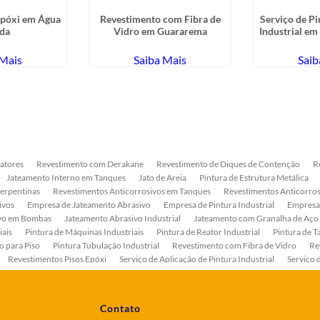
Epóxi em Água
Revestimento com Fibra de
Serviço de Pi
da
Vidro em Guararema
Industrial em
 Mais
Saiba Mais
Saib
atores
Revestimento com Derakane
Revestimento de Diques de Contenção
R
Jateamento Interno em Tanques
Jato de Areia
Pintura de Estrutura Metálica
Serpentinas
Revestimentos Anticorrosivos em Tanques
Revestimentos Anticorros
ivos
Empresa de Jateamento Abrasivo
Empresa de Pintura Industrial
Empresa
ivo em Bombas
Jateamento Abrasivo Industrial
Jateamento com Granalha de Aço
iais
Pintura de Máquinas Industriais
Pintura de Reator Industrial
Pintura de T
o para Piso
Pintura Tubulação Industrial
Revestimento com Fibra de Vidro
Re
Revestimentos Pisos Epóxi
Serviço de Aplicação de Pintura Industrial
Serviço 
as
Serviço de Pintura de Bombas Industriais
Serviço de Pintura de Tanque Industr
ento Anticorrosivo Estrutura Metálica
Tratamento Anticorrosivo para Equipament
Contato