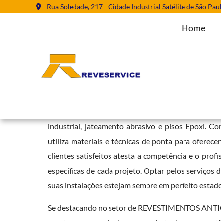
Rua Soledade, 217 - Cidade Industrial Satélite de São Pau
Home
Aplicação de Revestimentos Antic
Home
»
Informações
»
Aplicação de Revestimentos Anticorrosivo
A Reveservice se destaca como uma empresa de r
industrial, jateamento abrasivo e pisos Epoxi. C
utiliza materiais e técnicas de ponta para oferece
clientes satisfeitos atesta a competência e o pro
específicas de cada projeto. Optar pelos serviços 
suas instalações estejam sempre em perfeito estado
Se destacando no setor de REVESTIMENTOS ANTICO