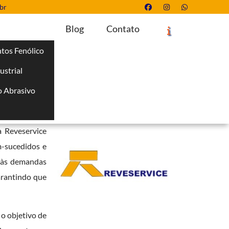
br
Blog
Contato
tos Fenólico
ustrial
Solicite um Orçamento
Chame no WhatsApp
 Abrasivo
Informações
i
sivos
, pintura
a Reveservice
m-sucedidos e
r às demandas
garantindo que
o objetivo de