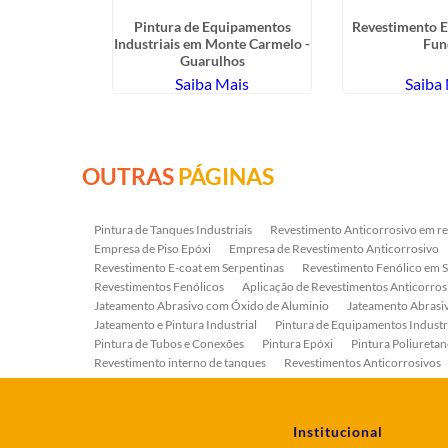
vestimentos
Pintura de Equipamentos
Revestimento 
em Ubatuba
Industriais em Monte Carmelo -
Fun
Guarulhos
ais
Saiba Mais
Saiba
OUTRAS
PÁGINAS
Pintura de Tanques Industriais
Revestimento Anticorrosivo em re
Empresa de Piso Epóxi
Empresa de Revestimento Anticorrosivo
Revestimento E-coat em Serpentinas
Revestimento Fenólico em 
Revestimentos Fenólicos
Aplicação de Revestimentos Anticorros
Jateamento Abrasivo com Óxido de Aluminio
Jateamento Abras
Jateamento e Pintura Industrial
Pintura de Equipamentos Industr
Pintura de Tubos e Conexões
Pintura Epóxi
Pintura Poliuretan
Revestimento interno de tanques
Revestimentos Anticorrosivos
Serviço de Jateamento e Pintura
Serviço de Jateamento em Bomb
Serviço de Pintura Industrial
Tratamento Anticorrosivo
Tratam
Institucional