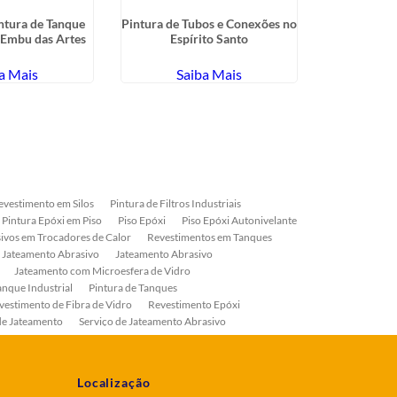
ntura de Tanque
Pintura de Tubos e Conexões no
Pintura 
 Embu das Artes
Espírito Santo
Industriais 
a Mais
Saiba Mais
Sa
evestimento em Silos
Pintura de Filtros Industriais
Pintura Epóxi em Piso
Piso Epóxi
Piso Epóxi Autonivelante
ivos em Trocadores de Calor
Revestimentos em Tanques
 Jateamento Abrasivo
Jateamento Abrasivo
Jateamento com Microesfera de Vidro
anque Industrial
Pintura de Tanques
vestimento de Fibra de Vidro
Revestimento Epóxi
de Jateamento
Serviço de Jateamento Abrasivo
ial
Serviço de Pintura de Válvulas
os
Pintura Industrial
Localização