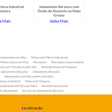
ntura Industrial
Jateamento Abrasivo com
Pintura Epó
imeira
Óxido de Aluminio no Mato
G
Grosso
a Mais
Saiba Mais
Sa
evestimento em Silos
Pintura de Filtros Industriais
Pintura Epóxi em Piso
Piso Epóxi
Piso Epóxi Autonivelante
ivos em Trocadores de Calor
Revestimentos em Tanques
 Jateamento Abrasivo
Jateamento Abrasivo
Jateamento com Microesfera de Vidro
anque Industrial
Pintura de Tanques
vestimento de Fibra de Vidro
Revestimento Epóxi
de Jateamento
Serviço de Jateamento Abrasivo
ial
Serviço de Pintura de Válvulas
os
Pintura Industrial
Localização