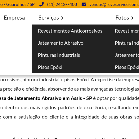
lo - Guarulhos / SP
(11) 2412-7403
vendas@reveservice.com.
Empresa
Serviços
Fotos
Revestimentos Anticorrosivos
Revestimen
em Assis - SP
Jateamento Abrasivo
Pintura Ind
- SP
Pinturas Industriais
Jateamento
Pisos Epóxi
Pisos Epóx
nesse setor, oferecendo um portfólio completo de serviços qu
orrosivos, pintura industrial e pisos Epóxi. A expertise da empre
precisão e eficiência, absorvendo as mais avançadas tecnologias 
sa de Jateamento Abrasivo em Assis - SP
é optar por qualidade
dentro dos mais rígidos padrões de excelência, resultando em
om a satisfação do cliente e a integridade de suas obras sol