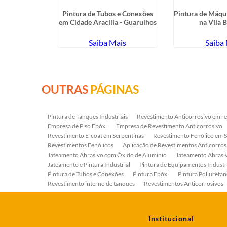
es no Jardim
Pintura de Tubos e Conexões
Pintura de Máqui
ca
em Cidade Aracília - Guarulhos
na Vila 
ais
Saiba Mais
Saiba
OUTRAS
PÁGINAS
Pintura de Tanques Industriais
Revestimento Anticorrosivo em re
Empresa de Piso Epóxi
Empresa de Revestimento Anticorrosivo
Revestimento E-coat em Serpentinas
Revestimento Fenólico em 
Revestimentos Fenólicos
Aplicação de Revestimentos Anticorros
Jateamento Abrasivo com Óxido de Aluminio
Jateamento Abras
Jateamento e Pintura Industrial
Pintura de Equipamentos Industr
Pintura de Tubos e Conexões
Pintura Epóxi
Pintura Poliuretan
Revestimento interno de tanques
Revestimentos Anticorrosivos
Serviço de Jateamento e Pintura
Serviço de Jateamento em Bomb
Serviço de Pintura Industrial
Tratamento Anticorrosivo
Tratam
Institucional