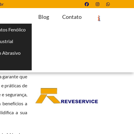
br
Blog
Contato
tos Fenólico
ustrial
Solicite um Orçamento
Chame no WhatsApp
 Abrasivo
Informações
i
e vão além do
sa garante que
e práticas de
 e segurança,
 benefícios a
idifica a sua