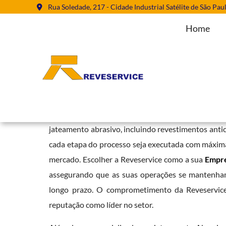
Rua Soledade, 217 - Cidade Industrial Satélite de São Pau
Home
Empresa de Jateamento Abrasivo 
Home
»
Informações
»
Empresa de Jateamento Abrasivo em Assis 
A Reveservice tem se destacado como referência 
jateamento abrasivo, incluindo revestimentos antic
cada etapa do processo seja executada com máxima 
mercado. Escolher a Reveservice como a sua
Empre
assegurando que as suas operações se mantenham 
longo prazo. O comprometimento da Reveservice c
reputação como líder no setor.