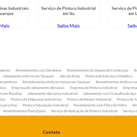
nas Industriais
Serviço de Pintura Industrial
Serviço de Pi
Buarque
em Itu
em L
 Mais
Saiba Mais
Saib
atores
Revestimento com Derakane
Revestimento de Diques de Contenção
R
Jateamento Interno em Tanques
Jato de Areia
Pintura de Estrutura Metálica
Serpentinas
Revestimentos Anticorrosivos em Tanques
Revestimentos Anticorros
ivos
Empresa de Jateamento Abrasivo
Empresa de Pintura Industrial
Empresa
ivo em Bombas
Jateamento Abrasivo Industrial
Jateamento com Granalha de Aço
iais
Pintura de Máquinas Industriais
Pintura de Reator Industrial
Pintura de T
o para Piso
Pintura Tubulação Industrial
Revestimento com Fibra de Vidro
Re
Revestimentos Pisos Epóxi
Serviço de Aplicação de Pintura Industrial
Serviço 
as
Serviço de Pintura de Bombas Industriais
Serviço de Pintura de Tanque Industr
ento Anticorrosivo Estrutura Metálica
Tratamento Anticorrosivo para Equipament
Contato