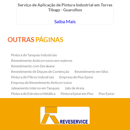
Serviço de Aplicação de Pintura Industrial em Torres
Tibagy - Guarulhos
Saiba Mais
OUTRAS
PÁGINAS
Pintura de Tanques Industriais
Revestimento Anticorrosivo em reatores
Revestimento com Derakane
Revestimento de Diques de Contenção
Revestimento em Silos
Pintura de Filtros Industriais
Empresa de Piso Epóxi
Empresa de Revestimento Anticorrosivo
Jateamento Interno em Tanques
Jato de Areia
Pintura de Estrutura Metálica
Pintura Epóxi em Piso
Piso Epóxi
Piso Epóxi Autonivelante
Revestimento E-coat em Serpentinas
Revestimento Fenólico em Serpentinas
Revestimentos Anticorrosivos em Tanques
Revestimentos Anticorrosivos em Trocadores de Calor
Revestimentos em Tanques
Revestimentos Fenólicos
Aplicação de Revestimentos Anticorrosivos