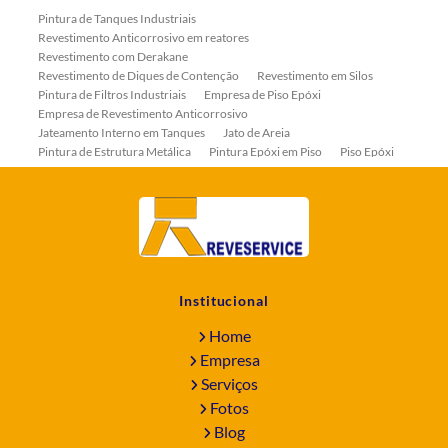
Pintura de Tanques Industriais
Revestimento Anticorrosivo em reatores
Revestimento com Derakane
Revestimento de Diques de Contenção
Revestimento em Silos
Pintura de Filtros Industriais
Empresa de Piso Epóxi
Empresa de Revestimento Anticorrosivo
Jateamento Interno em Tanques
Jato de Areia
Pintura de Estrutura Metálica
Pintura Epóxi em Piso
Piso Epóxi
Piso Epóxi Autonivelante
Revestimento E-coat em Serpentinas
Revestimento Fenólico em Serpentinas
Revestimentos Anticorrosivos em Tanques
Revestimentos Anticorrosivos em Trocadores de Calor
Revestimentos em Tanques
Revestimentos Fenólicos
Aplicação de Revestimentos Anticorrosivos
Empresa de Jateamento Abrasivo
Empresa de Pintura Industrial
Institucional
Empresa Jateamento Abrasivo
Jateamento Abrasivo
Jateamento Abrasivo com Óxido de Aluminio
Home
Jateamento Abrasivo em Bombas
Jateamento Abrasivo Industrial
Empresa
Jateamento com Granalha de Aço
Jateamento com Microesfera de Vidro
Serviços
Jateamento e Pintura Industrial
Fotos
Pintura de Equipamentos Industriais
Blog
Pintura de Máquinas Industriais
Pintura de Reator Industrial