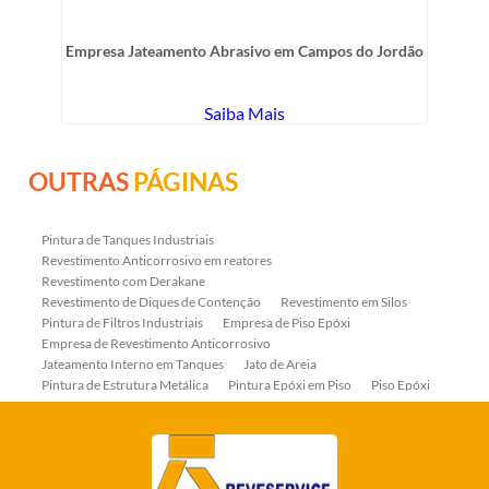
Empresa Jateamento Abrasivo em Campos do Jordão
Saiba Mais
OUTRAS
PÁGINAS
Pintura de Tanques Industriais
Revestimento Anticorrosivo em reatores
Revestimento com Derakane
Revestimento de Diques de Contenção
Revestimento em Silos
Pintura de Filtros Industriais
Empresa de Piso Epóxi
Empresa de Revestimento Anticorrosivo
Jateamento Interno em Tanques
Jato de Areia
Pintura de Estrutura Metálica
Pintura Epóxi em Piso
Piso Epóxi
Piso Epóxi Autonivelante
Revestimento E-coat em Serpentinas
Revestimento Fenólico em Serpentinas
Revestimentos Anticorrosivos em Tanques
Revestimentos Anticorrosivos em Trocadores de Calor
Revestimentos em Tanques
Revestimentos Fenólicos