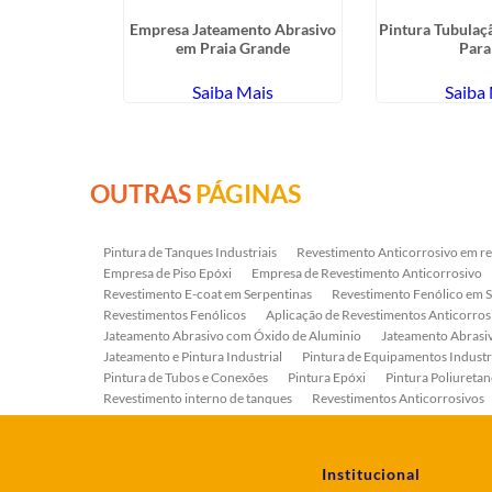
ra de Tanque
Empresa Jateamento Abrasivo
Pintura Tubulaçã
Liberdade
em Praia Grande
Para
ais
Saiba Mais
Saiba
OUTRAS
PÁGINAS
Pintura de Tanques Industriais
Revestimento Anticorrosivo em re
Empresa de Piso Epóxi
Empresa de Revestimento Anticorrosivo
Revestimento E-coat em Serpentinas
Revestimento Fenólico em 
Revestimentos Fenólicos
Aplicação de Revestimentos Anticorros
Jateamento Abrasivo com Óxido de Aluminio
Jateamento Abras
Jateamento e Pintura Industrial
Pintura de Equipamentos Industr
Pintura de Tubos e Conexões
Pintura Epóxi
Pintura Poliuretan
Revestimento interno de tanques
Revestimentos Anticorrosivos
Serviço de Jateamento e Pintura
Serviço de Jateamento em Bomb
Serviço de Pintura Industrial
Tratamento Anticorrosivo
Tratam
Institucional