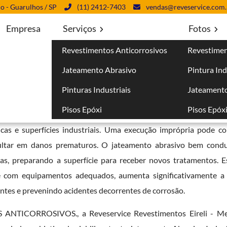
lo - Guarulhos / SP
(11) 2412-7403
vendas@reveservice.com.
Empresa
Serviços
Fotos
Revestimentos Anticorrosivos
Revestimen
em São Miguel Paulista
Jateamento Abrasivo
Pintura Ind
guel Paulista
Pinturas Industriais
Jateamento
Pisos Epóxi
Pisos Epóx
sivo em São Miguel Paulista
bem qualificada é essencial pa
licas e superfícies industriais. Uma execução imprópria pode 
esultar em danos prematuros. O jateamento abrasivo bem cond
as, preparando a superfície para receber novos tratamentos. E
 e com equipamentos adequados, aumenta significativamente a 
ntes e prevenindo acidentes decorrentes de corrosão.
 ANTICORROSIVOS., a Reveservice Revestimentos Eireli - Me