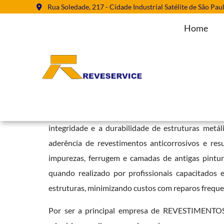
Rua Soledade, 217 - Cidade Industrial Satélite de São Pau
Home
Empresa de Jateamento Abrasivo 
Home
»
Informações
»
Empresa de Jateamento Abrasivo em São Mi
Contar com uma
Empresa de Jateamento Abra
integridade e a durabilidade de estruturas metá
aderência de revestimentos anticorrosivos e r
impurezas, ferrugem e camadas de antigas pintur
quando realizado por profissionais capacitados
estruturas, minimizando custos com reparos freque
Por ser a principal empresa de REVESTIMENTOS