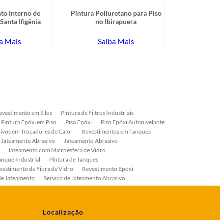
to interno de
Pintura Poliuretano para Piso
Pintura de M
Santa Ifigênia
no Ibirapuera
e
a Mais
Saiba Mais
Sa
evestimento em Silos
Pintura de Filtros Industriais
Pintura Epóxi em Piso
Piso Epóxi
Piso Epóxi Autonivelante
ivos em Trocadores de Calor
Revestimentos em Tanques
 Jateamento Abrasivo
Jateamento Abrasivo
Jateamento com Microesfera de Vidro
anque Industrial
Pintura de Tanques
vestimento de Fibra de Vidro
Revestimento Epóxi
de Jateamento
Serviço de Jateamento Abrasivo
ial
Serviço de Pintura de Válvulas
os
Pintura Industrial
Localização