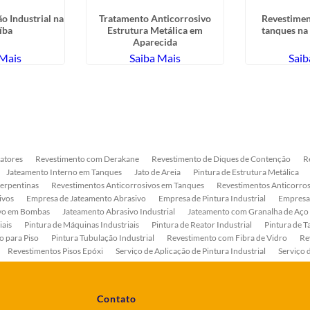
o Industrial na
Tratamento Anticorrosivo
Revestimen
íba
Estrutura Metálica em
tanques na 
Aparecida
 Mais
Saiba Mais
Saib
atores
Revestimento com Derakane
Revestimento de Diques de Contenção
R
Jateamento Interno em Tanques
Jato de Areia
Pintura de Estrutura Metálica
Serpentinas
Revestimentos Anticorrosivos em Tanques
Revestimentos Anticorros
ivos
Empresa de Jateamento Abrasivo
Empresa de Pintura Industrial
Empresa
ivo em Bombas
Jateamento Abrasivo Industrial
Jateamento com Granalha de Aço
iais
Pintura de Máquinas Industriais
Pintura de Reator Industrial
Pintura de T
o para Piso
Pintura Tubulação Industrial
Revestimento com Fibra de Vidro
Re
Revestimentos Pisos Epóxi
Serviço de Aplicação de Pintura Industrial
Serviço 
as
Serviço de Pintura de Bombas Industriais
Serviço de Pintura de Tanque Industr
ento Anticorrosivo Estrutura Metálica
Tratamento Anticorrosivo para Equipament
Contato