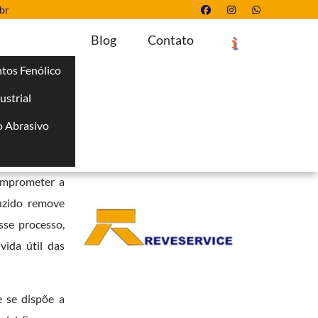
br
Blog
Contato
tos Fenólico
ustrial
Solicite um Orçamento
Chame no WhatsApp
 Abrasivo
Informações
i
ra garantir a
comprometer a
uzido remove
sse processo,
vida útil das
 se dispõe a