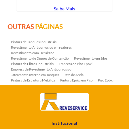
Saiba Mais
OUTRAS
PÁGINAS
Pintura de Tanques Industriais
Revestimento Anticorrosivo em reatores
Revestimento com Derakane
Revestimento de Diques de Contenção
Revestimento em Silos
Pintura de Filtros Industriais
Empresa de Piso Epóxi
Empresa de Revestimento Anticorrosivo
Jateamento Interno em Tanques
Jato de Areia
Pintura de Estrutura Metálica
Pintura Epóxi em Piso
Piso Epóxi
Piso Epóxi Autonivelante
Revestimento E-coat em Serpentinas
Revestimento Fenólico em Serpentinas
Revestimentos Anticorrosivos em Tanques
Revestimentos Anticorrosivos em Trocadores de Calor
Revestimentos em Tanques
Revestimentos Fenólicos
Aplicação de Revestimentos Anticorrosivos
Empresa de Jateamento Abrasivo
Empresa de Pintura Industrial
Institucional
Empresa Jateamento Abrasivo
Jateamento Abrasivo