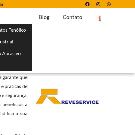
br
Blog
Contato
tos Fenólico
ustrial
Solicite um Orçamento
Chame no WhatsApp
 Abrasivo
Informações
i
e vão além do
sa garante que
e práticas de
e e segurança,
 benefícios a
idifica a sua