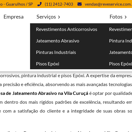
lo - Guarulhos / SP
(11) 2412-7403
vendas@reveservice.com.
Empresa
Serviços
Fotos
Revestimentos Anticorrosivos
Revestimen
na Vila Curuçá
Jateamento Abrasivo
Pintura Ind
uruçá
Pinturas Industriais
Jateamento
Pisos Epóxi
Pisos Epóx
nesse setor, oferecendo um portfólio completo de serviços qu
orrosivos, pintura industrial e pisos Epóxi. A expertise da empre
precisão e eficiência, absorvendo as mais avançadas tecnologias 
sa de Jateamento Abrasivo na Vila Curuçá
é optar por qualidad
dentro dos mais rígidos padrões de excelência, resultando em
om a satisfação do cliente e a integridade de suas obras sol