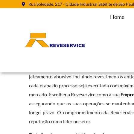
Rua Soledade, 217 - Cidade Industrial Satélite de São Pau
Home
Empresa de Jateamento Abrasivo 
Home
»
Informações
»
Empresa de Jateamento Abrasivo na Vila C
A Reveservice tem se destacado como referência 
jateamento abrasivo, incluindo revestimentos antic
cada etapa do processo seja executada com máxima 
mercado. Escolher a Reveservice como a sua
Empre
assegurando que as suas operações se mantenham 
longo prazo. O comprometimento da Reveservice c
reputação como líder no setor.