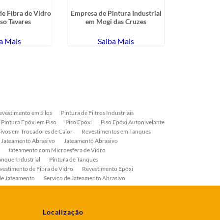
e Fibra de Vidro
Empresa de Pintura Industrial
Revestiment
so Tavares
em Mogi das Cruzes
Presid
a Mais
Saiba Mais
Sa
evestimento em Silos
Pintura de Filtros Industriais
Pintura Epóxi em Piso
Piso Epóxi
Piso Epóxi Autonivelante
ivos em Trocadores de Calor
Revestimentos em Tanques
 Jateamento Abrasivo
Jateamento Abrasivo
Jateamento com Microesfera de Vidro
anque Industrial
Pintura de Tanques
vestimento de Fibra de Vidro
Revestimento Epóxi
de Jateamento
Serviço de Jateamento Abrasivo
ial
Serviço de Pintura de Válvulas
os
Pintura Industrial
Localização