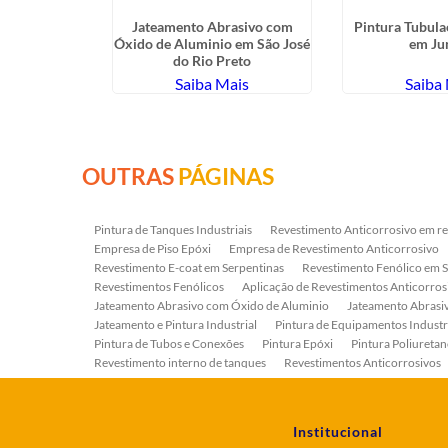
a de Válvulas
Jateamento Abrasivo com
Pintura Tubula
Grande
Óxido de Aluminio em São José
em Ju
do Rio Preto
ais
Saiba Mais
Saiba
OUTRAS
PÁGINAS
Pintura de Tanques Industriais
Revestimento Anticorrosivo em re
Empresa de Piso Epóxi
Empresa de Revestimento Anticorrosivo
Revestimento E-coat em Serpentinas
Revestimento Fenólico em 
Revestimentos Fenólicos
Aplicação de Revestimentos Anticorros
Jateamento Abrasivo com Óxido de Aluminio
Jateamento Abras
Jateamento e Pintura Industrial
Pintura de Equipamentos Industr
Pintura de Tubos e Conexões
Pintura Epóxi
Pintura Poliuretan
Revestimento interno de tanques
Revestimentos Anticorrosivos
Serviço de Jateamento e Pintura
Serviço de Jateamento em Bomb
Serviço de Pintura Industrial
Tratamento Anticorrosivo
Tratam
Institucional