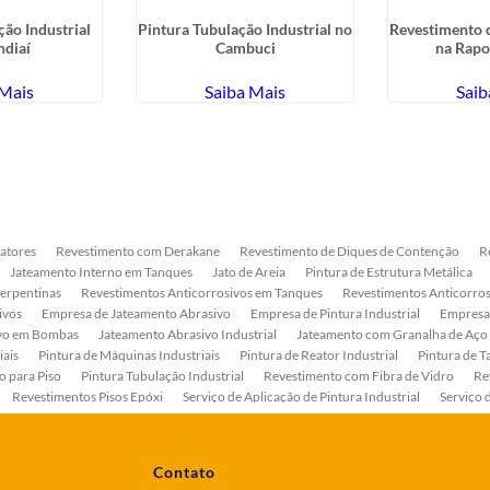
ção Industrial
Pintura Tubulação Industrial no
Revestimento d
ndiaí
Cambuci
na Rapo
 Mais
Saiba Mais
Saib
atores
Revestimento com Derakane
Revestimento de Diques de Contenção
R
Jateamento Interno em Tanques
Jato de Areia
Pintura de Estrutura Metálica
Serpentinas
Revestimentos Anticorrosivos em Tanques
Revestimentos Anticorros
ivos
Empresa de Jateamento Abrasivo
Empresa de Pintura Industrial
Empresa
ivo em Bombas
Jateamento Abrasivo Industrial
Jateamento com Granalha de Aço
iais
Pintura de Máquinas Industriais
Pintura de Reator Industrial
Pintura de T
o para Piso
Pintura Tubulação Industrial
Revestimento com Fibra de Vidro
Re
Revestimentos Pisos Epóxi
Serviço de Aplicação de Pintura Industrial
Serviço 
as
Serviço de Pintura de Bombas Industriais
Serviço de Pintura de Tanque Industr
ento Anticorrosivo Estrutura Metálica
Tratamento Anticorrosivo para Equipament
Contato