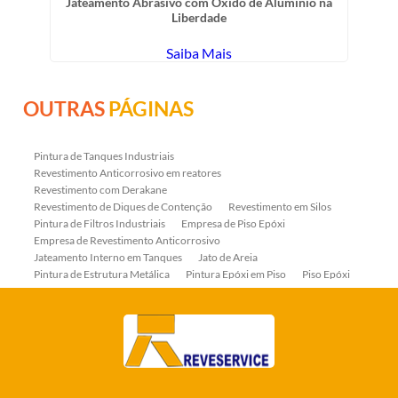
Jateamento Abrasivo com Óxido de Aluminio na
Liberdade
Saiba Mais
OUTRAS
PÁGINAS
Pintura de Tanques Industriais
Revestimento Anticorrosivo em reatores
Revestimento com Derakane
Revestimento de Diques de Contenção
Revestimento em Silos
Pintura de Filtros Industriais
Empresa de Piso Epóxi
Empresa de Revestimento Anticorrosivo
Jateamento Interno em Tanques
Jato de Areia
Pintura de Estrutura Metálica
Pintura Epóxi em Piso
Piso Epóxi
Piso Epóxi Autonivelante
Revestimento E-coat em Serpentinas
Revestimento Fenólico em Serpentinas
Revestimentos Anticorrosivos em Tanques
Revestimentos Anticorrosivos em Trocadores de Calor
Revestimentos em Tanques
Revestimentos Fenólicos
Aplicação de Revestimentos Anticorrosivos
Empresa de Jateamento Abrasivo
Empresa de Pintura Industrial