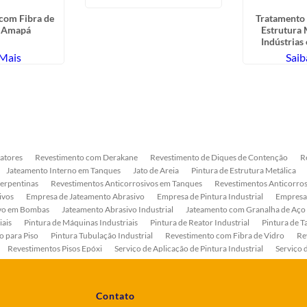
com Fibra de
Tratamento 
o Amapá
Estrutura 
Indústrias
 Mais
Saib
atores
Revestimento com Derakane
Revestimento de Diques de Contenção
R
Jateamento Interno em Tanques
Jato de Areia
Pintura de Estrutura Metálica
Serpentinas
Revestimentos Anticorrosivos em Tanques
Revestimentos Anticorros
ivos
Empresa de Jateamento Abrasivo
Empresa de Pintura Industrial
Empresa
ivo em Bombas
Jateamento Abrasivo Industrial
Jateamento com Granalha de Aço
iais
Pintura de Máquinas Industriais
Pintura de Reator Industrial
Pintura de T
o para Piso
Pintura Tubulação Industrial
Revestimento com Fibra de Vidro
Re
Revestimentos Pisos Epóxi
Serviço de Aplicação de Pintura Industrial
Serviço 
as
Serviço de Pintura de Bombas Industriais
Serviço de Pintura de Tanque Industr
ento Anticorrosivo Estrutura Metálica
Tratamento Anticorrosivo para Equipament
Contato