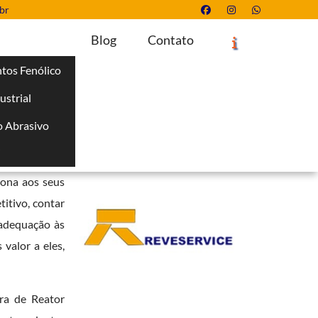
br
Blog
Contato
tos Fenólico
ustrial
Solicite um Orçamento
Chame no WhatsApp
 Abrasivo
Informações
i
tantemente em
iona aos seus
itivo, contar
 adequação às
valor a eles,
ra de Reator