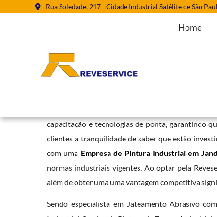
Rua Soledade, 217 - Cidade Industrial Satélite de São Pau
Home
Empresa de Pintura Industrial em
Home
»
Informações
»
Empresa de Pintura Industrial em Jandira
A Reveservice se diferencia pelo seu compromisso
capacitação e tecnologias de ponta, garantindo q
clientes a tranquilidade de saber que estão inves
com uma
Empresa de Pintura Industrial em Jand
normas industriais vigentes. Ao optar pela Reveser
além de obter uma uma vantagem competitiva signi
Sendo especialista em Jateamento Abrasivo co