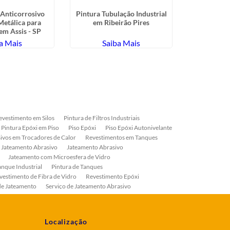
Anticorrosivo
Pintura Tubulação Industrial
Serviço
Metálica para
em Ribeirão Pires
Abrasivo
 em Assis - SP
a Mais
Saiba Mais
Sa
evestimento em Silos
Pintura de Filtros Industriais
Pintura Epóxi em Piso
Piso Epóxi
Piso Epóxi Autonivelante
ivos em Trocadores de Calor
Revestimentos em Tanques
 Jateamento Abrasivo
Jateamento Abrasivo
Jateamento com Microesfera de Vidro
anque Industrial
Pintura de Tanques
vestimento de Fibra de Vidro
Revestimento Epóxi
de Jateamento
Serviço de Jateamento Abrasivo
ial
Serviço de Pintura de Válvulas
os
Pintura Industrial
Localização