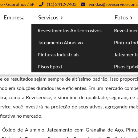
lo - Guarulhos / SP
(11) 2412-7403
vendas@reveservice.com.
Empresa
Serviços
Fotos
Revestimentos Anticorrosivos
Revestimen
 Jandira
Jateamento Abrasivo
Pintura Ind
Pinturas Industriais
Jateamento
Pisos Epóxi
Pisos Epóx
 com a inovação e a excelência técnica. A empresa investe cons
ue os resultados sejam sempre de altíssimo padrão. Isso proporc
tindo em soluções duradouras e eficientes. Em um mercado compet
ira
, como a Reveservice, é sinônimo de qualidade, segurança e
vice, você investirá na proteção de seus ativos, agregando mais 
ficativa no mercado.
m Óxido de Aluminio, Jateamento com Granalha de Aço, Pintu