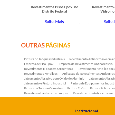
ra de Bombas
Revestimentos Pisos Epóxi no
Revestimento 
 Gopoúva -
Distrito Federal
Vidro n
hos
ais
Saiba Mais
Saiba
OUTRAS
PÁGINAS
Pintura de Tanques Industriais
Revestimento Anticorrosivo em re
Empresa de Piso Epóxi
Empresa de Revestimento Anticorrosivo
Revestimento E-coat em Serpentinas
Revestimento Fenólico em 
Revestimentos Fenólicos
Aplicação de Revestimentos Anticorros
Jateamento Abrasivo com Óxido de Aluminio
Jateamento Abras
Jateamento e Pintura Industrial
Pintura de Equipamentos Industr
Pintura de Tubos e Conexões
Pintura Epóxi
Pintura Poliuretan
Revestimento interno de tanques
Revestimentos Anticorrosivos
Serviço de Jateamento e Pintura
Serviço de Jateamento em Bomb
Serviço de Pintura Industrial
Tratamento Anticorrosivo
Tratam
Institucional