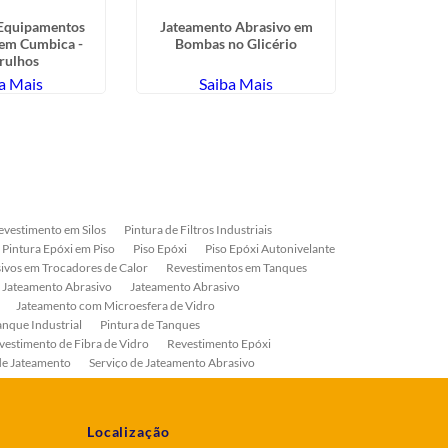
 Equipamentos
Jateamento Abrasivo em
Serviço de A
 em Cumbica -
Bombas no Glicério
Industrial 
rulhos
a Mais
Saiba Mais
Sa
evestimento em Silos
Pintura de Filtros Industriais
Pintura Epóxi em Piso
Piso Epóxi
Piso Epóxi Autonivelante
ivos em Trocadores de Calor
Revestimentos em Tanques
 Jateamento Abrasivo
Jateamento Abrasivo
Jateamento com Microesfera de Vidro
anque Industrial
Pintura de Tanques
vestimento de Fibra de Vidro
Revestimento Epóxi
de Jateamento
Serviço de Jateamento Abrasivo
ial
Serviço de Pintura de Válvulas
os
Pintura Industrial
Localização