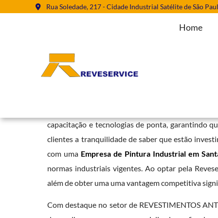
Rua Soledade, 217 - Cidade Industrial Satélite de São Pau
Home
Empresa de Pintura Industrial em
Home
»
Informações
»
Empresa de Pintura Industrial em Santana
A Reveservice se diferencia pelo seu compromisso
capacitação e tecnologias de ponta, garantindo q
clientes a tranquilidade de saber que estão inves
com uma
Empresa de Pintura Industrial em Sant
normas industriais vigentes. Ao optar pela Reveser
além de obter uma uma vantagem competitiva signi
Com destaque no setor de REVESTIMENTOS ANTICO