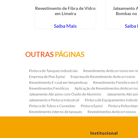
ra de Tanque
Revestimento de Fibra de Vidro
Jateamento 
Bom Retiro
em Limeira
Bombas no 
ais
Saiba Mais
Saiba
OUTRAS
PÁGINAS
Pintura de Tanques Industriais
Revestimento Anticorrosivo em re
Empresa de Piso Epóxi
Empresa de Revestimento Anticorrosivo
Revestimento E-coat em Serpentinas
Revestimento Fenólico em 
Revestimentos Fenólicos
Aplicação de Revestimentos Anticorros
Jateamento Abrasivo com Óxido de Aluminio
Jateamento Abras
Jateamento e Pintura Industrial
Pintura de Equipamentos Industr
Pintura de Tubos e Conexões
Pintura Epóxi
Pintura Poliuretan
Revestimento interno de tanques
Revestimentos Anticorrosivos
Serviço de Jateamento e Pintura
Serviço de Jateamento em Bomb
Serviço de Pintura Industrial
Tratamento Anticorrosivo
Tratam
Institucional