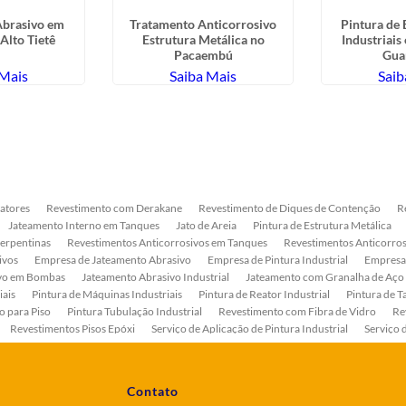
Abrasivo em
Tratamento Anticorrosivo
Pintura de
Alto Tietê
Estrutura Metálica no
Industriais
Pacaembú
Gua
 Mais
Saiba Mais
Saib
atores
Revestimento com Derakane
Revestimento de Diques de Contenção
R
Jateamento Interno em Tanques
Jato de Areia
Pintura de Estrutura Metálica
Serpentinas
Revestimentos Anticorrosivos em Tanques
Revestimentos Anticorros
ivos
Empresa de Jateamento Abrasivo
Empresa de Pintura Industrial
Empresa
ivo em Bombas
Jateamento Abrasivo Industrial
Jateamento com Granalha de Aço
iais
Pintura de Máquinas Industriais
Pintura de Reator Industrial
Pintura de T
o para Piso
Pintura Tubulação Industrial
Revestimento com Fibra de Vidro
Re
Revestimentos Pisos Epóxi
Serviço de Aplicação de Pintura Industrial
Serviço 
as
Serviço de Pintura de Bombas Industriais
Serviço de Pintura de Tanque Industr
ento Anticorrosivo Estrutura Metálica
Tratamento Anticorrosivo para Equipament
Contato