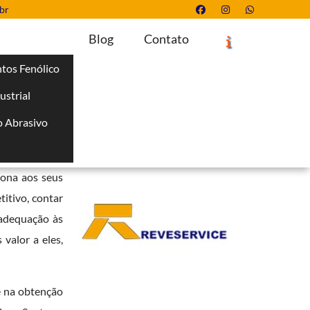
br
Blog
Contato
tos Fenólico
ustrial
Solicite um Orçamento
Chame no WhatsApp
 Abrasivo
Informações
i
tantemente em
iona aos seus
itivo, contar
 adequação às
valor a eles,
 na obtenção