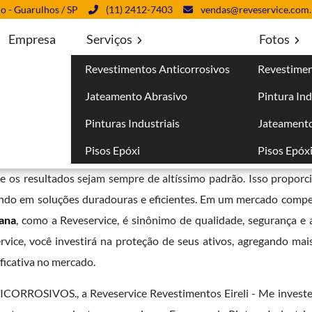
lo - Guarulhos / SP
(11) 2412-7403
vendas@reveservice.com.
Empresa
Serviços
Fotos
Revestimentos Anticorrosivos
Revestimen
 Santana
Jateamento Abrasivo
Pintura Ind
Pinturas Industriais
Jateamento
Pisos Epóxi
Pisos Epóx
 com a inovação e a excelência técnica. A empresa investe cons
ue os resultados sejam sempre de altíssimo padrão. Isso proporc
tindo em soluções duradouras e eficientes. Em um mercado compet
ana
, como a Reveservice, é sinônimo de qualidade, segurança e
vice, você investirá na proteção de seus ativos, agregando mais 
ficativa no mercado.
RROSIVOS., a Reveservice Revestimentos Eireli - Me investe