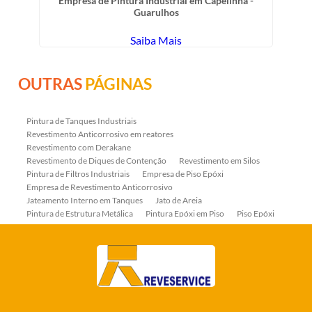
Empresa de Pintura Industrial em Capelinha -
Guarulhos
Saiba Mais
OUTRAS
PÁGINAS
Pintura de Tanques Industriais
Revestimento Anticorrosivo em reatores
Revestimento com Derakane
Revestimento de Diques de Contenção
Revestimento em Silos
Pintura de Filtros Industriais
Empresa de Piso Epóxi
Empresa de Revestimento Anticorrosivo
Jateamento Interno em Tanques
Jato de Areia
Pintura de Estrutura Metálica
Pintura Epóxi em Piso
Piso Epóxi
Piso Epóxi Autonivelante
Revestimento E-coat em Serpentinas
Revestimento Fenólico em Serpentinas
Revestimentos Anticorrosivos em Tanques
Revestimentos Anticorrosivos em Trocadores de Calor
Revestimentos em Tanques
Revestimentos Fenólicos
Aplicação de Revestimentos Anticorrosivos
Empresa de Jateamento Abrasivo
Empresa de Pintura Industrial