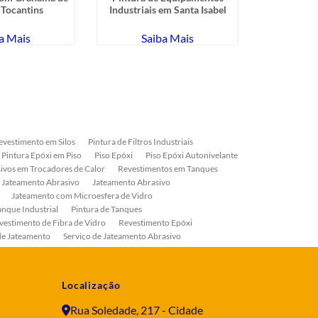
Tocantins
Industriais em Santa Isabel
V
a Mais
Saiba Mais
Sa
evestimento em Silos
Pintura de Filtros Industriais
Pintura Epóxi em Piso
Piso Epóxi
Piso Epóxi Autonivelante
ivos em Trocadores de Calor
Revestimentos em Tanques
 Jateamento Abrasivo
Jateamento Abrasivo
Jateamento com Microesfera de Vidro
anque Industrial
Pintura de Tanques
vestimento de Fibra de Vidro
Revestimento Epóxi
de Jateamento
Serviço de Jateamento Abrasivo
ial
Serviço de Pintura de Válvulas
os
Pintura Industrial
Localização
Rua Soledade, 217 - Cidade