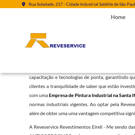
Rua Soledade, 217 - Cidade Industrial Satélite de São Pau
Home
Empresa de Pintura Industrial na 
Home
»
Informações
»
Empresa de Pintura Industrial na Santa Ifig
A Reveservice se diferencia pelo seu compromisso
capacitação e tecnologias de ponta, garantindo q
clientes a tranquilidade de saber que estão inves
com uma
Empresa de Pintura Industrial na Santa I
normas industriais vigentes. Ao optar pela Reveser
além de obter uma uma vantagem competitiva signi
A Reveservice Revestimentos Eireli - Me sendo 