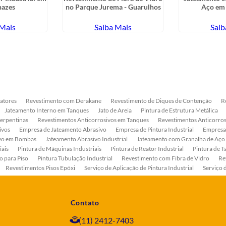
nazes
no Parque Jurema - Guarulhos
Aço em 
 Mais
Saiba Mais
Saib
atores
Revestimento com Derakane
Revestimento de Diques de Contenção
R
Jateamento Interno em Tanques
Jato de Areia
Pintura de Estrutura Metálica
Serpentinas
Revestimentos Anticorrosivos em Tanques
Revestimentos Anticorros
ivos
Empresa de Jateamento Abrasivo
Empresa de Pintura Industrial
Empresa
ivo em Bombas
Jateamento Abrasivo Industrial
Jateamento com Granalha de Aço
iais
Pintura de Máquinas Industriais
Pintura de Reator Industrial
Pintura de T
o para Piso
Pintura Tubulação Industrial
Revestimento com Fibra de Vidro
Re
Revestimentos Pisos Epóxi
Serviço de Aplicação de Pintura Industrial
Serviço 
as
Serviço de Pintura de Bombas Industriais
Serviço de Pintura de Tanque Industr
ento Anticorrosivo Estrutura Metálica
Tratamento Anticorrosivo para Equipament
Contato
(11) 2412-7403