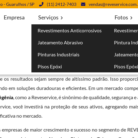
lo - Guarulhos / SP
(11) 2412-7403
vendas@reveservice.com.
Empresa
Serviços
Fotos
Revestimentos Anticorrosivos
Revestimen
Santa Ifigênia
Jateamento Abrasivo
Pintura Ind
ênia
Pinturas Industriais
Jateamento
Pisos Epóxi
Pisos Epóx
 com a inovação e a excelência técnica. A empresa investe cons
ue os resultados sejam sempre de altíssimo padrão. Isso proporc
tindo em soluções duradouras e eficientes. Em um mercado compet
figênia
, como a Reveservice, é sinônimo de qualidade, segurança 
vice, você investirá na proteção de seus ativos, agregando mais 
ficativa no mercado.
das empresas de maior crescimento e sucesso no segmento de 