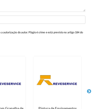
m a autorização do autor. Plágio é crime e está previsto no artigo 184 do
om Granalha de
Pintura de Equipamentos
Revesti