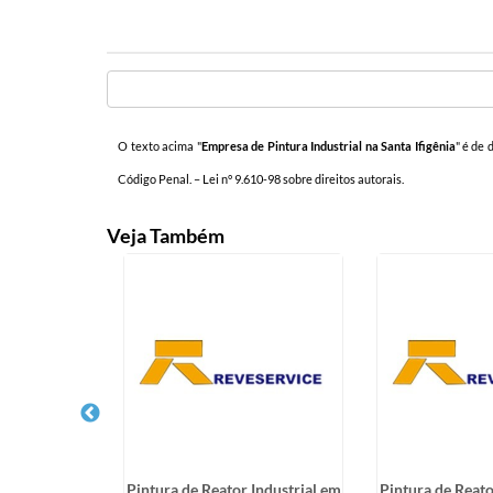
O texto acima "
Empresa de Pintura Industrial na Santa Ifigênia
" é de 
Código Penal. –
Lei n° 9.610-98 sobre direitos autorais
.
Veja Também
ento na Bela
Pintura de Reator Industrial em
Pintura de Reato