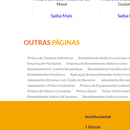
Mauá
Guaia
ais
Saiba Mais
Saiba
OUTRAS
PÁGINAS
Pintura de Tanques Industriais
Revestimento Anticorrosivo em re
Empresa de Piso Epóxi
Empresa de Revestimento Anticorrosivo
Revestimento E-coat em Serpentinas
Revestimento Fenólico em 
Revestimentos Fenólicos
Aplicação de Revestimentos Anticorros
Jateamento Abrasivo com Óxido de Aluminio
Jateamento Abras
Jateamento e Pintura Industrial
Pintura de Equipamentos Industr
Pintura de Tubos e Conexões
Pintura Epóxi
Pintura Poliuretan
Revestimento interno de tanques
Revestimentos Anticorrosivos
Serviço de Jateamento e Pintura
Serviço de Jateamento em Bomb
Serviço de Pintura Industrial
Tratamento Anticorrosivo
Tratam
Institucional
Home