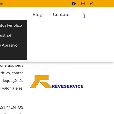
br
Blog
Contato
tos Fenólico
ustrial
Solicite um Orçamento
Chame no WhatsApp
 Abrasivo
Informações
i
tantemente em
iona aos seus
itivo, contar
e adequação às
valor a eles,
REVESTIMENTOS