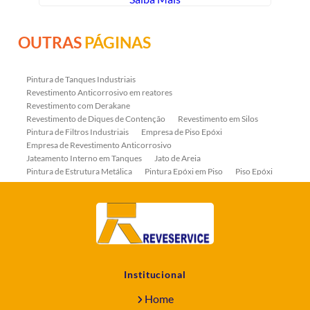
OUTRAS
PÁGINAS
Pintura de Tanques Industriais
Revestimento Anticorrosivo em reatores
Revestimento com Derakane
Revestimento de Diques de Contenção
Revestimento em Silos
Pintura de Filtros Industriais
Empresa de Piso Epóxi
Empresa de Revestimento Anticorrosivo
Jateamento Interno em Tanques
Jato de Areia
Pintura de Estrutura Metálica
Pintura Epóxi em Piso
Piso Epóxi
Piso Epóxi Autonivelante
Revestimento E-coat em Serpentinas
Revestimento Fenólico em Serpentinas
Revestimentos Anticorrosivos em Tanques
Revestimentos Anticorrosivos em Trocadores de Calor
Revestimentos em Tanques
Revestimentos Fenólicos
Aplicação de Revestimentos Anticorrosivos
Empresa de Jateamento Abrasivo
Empresa de Pintura Industrial
Institucional
Empresa Jateamento Abrasivo
Jateamento Abrasivo
Jateamento Abrasivo com Óxido de Aluminio
Home
Jateamento Abrasivo em Bombas
Jateamento Abrasivo Industrial