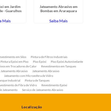
óxi em Jardim
Jateamento Abrasivo em
Revestiment
de - Guarulhos
Bombas em Araraquara
em Coca
a Mais
Saiba Mais
Sa
evestimento em Silos
Pintura de Filtros Industriais
Pintura Epóxi em Piso
Piso Epóxi
Piso Epóxi Autonivelante
ivos em Trocadores de Calor
Revestimentos em Tanques
 Jateamento Abrasivo
Jateamento Abrasivo
Jateamento com Microesfera de Vidro
anque Industrial
Pintura de Tanques
vestimento de Fibra de Vidro
Revestimento Epóxi
de Jateamento
Serviço de Jateamento Abrasivo
ial
Serviço de Pintura de Válvulas
os
Pintura Industrial
Localização