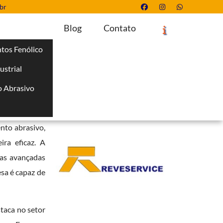
br
Blog
Contato
tos Fenólico
ustrial
Solicite um Orçamento
Chame no WhatsApp
 Abrasivo
Informações
i
a garantir a
ento abrasivo,
ra eficaz. A
cas avançadas
sa é capaz de
taca no setor