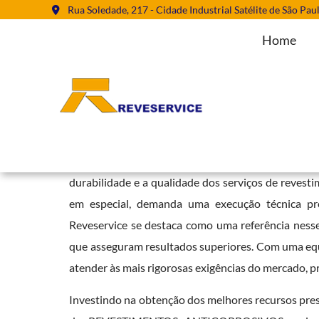
Rua Soledade, 217 - Cidade Industrial Satélite de São Pau
Home
Empresa Jateamento Abrasivo e
Home
»
Informações
»
Empresa Jateamento Abrasivo em Campina
Contar com uma
Empresa Jateamento Abrasi
durabilidade e a qualidade dos serviços de revesti
em especial, demanda uma execução técnica pre
Reveservice se destaca como uma referência nesse
que asseguram resultados superiores. Com uma equ
atender às mais rigorosas exigências do mercado, p
Investindo na obtenção dos melhores recursos pres