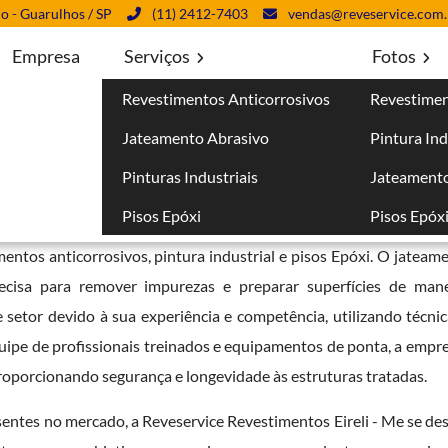
lo - Guarulhos / SP
(11) 2412-7403
vendas@reveservice.com.
Empresa
Serviços
Fotos
Revestimentos Anticorrosivos
Revestimen
m Campinas
Jateamento Abrasivo
Pintura Ind
s
Pinturas Industriais
Jateamento
Pisos Epóxi
Pisos Epóx
vo em Campinas
bem qualificada no mercado é essencial par
mentos anticorrosivos, pintura industrial e pisos Epóxi. O jateam
cisa para remover impurezas e preparar superfícies de manei
 setor devido à sua experiência e competência, utilizando técni
ipe de profissionais treinados e equipamentos de ponta, a empre
roporcionando segurança e longevidade às estruturas tratadas.
entes no mercado, a Reveservice Revestimentos Eireli - Me se des