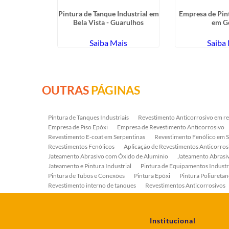
to Abrasivo
Pintura de Tanque Industrial em
Empresa de Pint
aria
Bela Vista - Guarulhos
em G
ais
Saiba Mais
Saiba
OUTRAS
PÁGINAS
Pintura de Tanques Industriais
Revestimento Anticorrosivo em re
Empresa de Piso Epóxi
Empresa de Revestimento Anticorrosivo
Revestimento E-coat em Serpentinas
Revestimento Fenólico em 
Revestimentos Fenólicos
Aplicação de Revestimentos Anticorros
Jateamento Abrasivo com Óxido de Aluminio
Jateamento Abras
Jateamento e Pintura Industrial
Pintura de Equipamentos Industr
Pintura de Tubos e Conexões
Pintura Epóxi
Pintura Poliuretan
Revestimento interno de tanques
Revestimentos Anticorrosivos
Serviço de Jateamento e Pintura
Serviço de Jateamento em Bomb
Serviço de Pintura Industrial
Tratamento Anticorrosivo
Tratam
Institucional