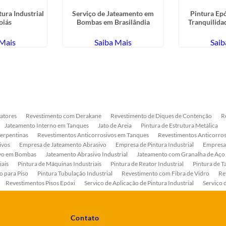
ura Industrial
Serviço de Jateamento em
Pintura Ep
oiás
Bombas em Brasilândia
Tranquilida
 Mais
Saiba Mais
Saib
atores
Revestimento com Derakane
Revestimento de Diques de Contenção
R
Jateamento Interno em Tanques
Jato de Areia
Pintura de Estrutura Metálica
Serpentinas
Revestimentos Anticorrosivos em Tanques
Revestimentos Anticorros
ivos
Empresa de Jateamento Abrasivo
Empresa de Pintura Industrial
Empresa
ivo em Bombas
Jateamento Abrasivo Industrial
Jateamento com Granalha de Aço
iais
Pintura de Máquinas Industriais
Pintura de Reator Industrial
Pintura de T
o para Piso
Pintura Tubulação Industrial
Revestimento com Fibra de Vidro
Re
Revestimentos Pisos Epóxi
Serviço de Aplicação de Pintura Industrial
Serviço 
as
Serviço de Pintura de Bombas Industriais
Serviço de Pintura de Tanque Industr
ento Anticorrosivo Estrutura Metálica
Tratamento Anticorrosivo para Equipament
Contato