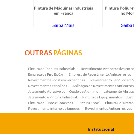
o Industrial
Pintura de Máquinas Industriais
Pintura Poliure
nazes
em Franca
no Mo
ais
Saiba Mais
Saiba
OUTRAS
PÁGINAS
Pintura de Tanques Industriais
Revestimento Anticorrosivo em re
Empresa de Piso Epóxi
Empresa de Revestimento Anticorrosivo
Revestimento E-coat em Serpentinas
Revestimento Fenólico em 
Revestimentos Fenólicos
Aplicação de Revestimentos Anticorros
Jateamento Abrasivo com Óxido de Aluminio
Jateamento Abras
Jateamento e Pintura Industrial
Pintura de Equipamentos Industr
Pintura de Tubos e Conexões
Pintura Epóxi
Pintura Poliuretan
Revestimento interno de tanques
Revestimentos Anticorrosivos
Serviço de Jateamento e Pintura
Serviço de Jateamento em Bomb
Serviço de Pintura Industrial
Tratamento Anticorrosivo
Tratam
Institucional