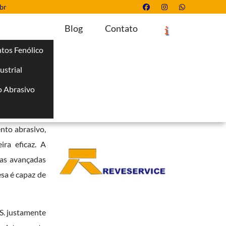
br
Blog
Contato
tos Fenólico
ustrial
Solicite um Orçamento
Chame no WhatsApp
 Abrasivo
Informações
i
ra garantir a
ento abrasivo,
ra eficaz. A
cas avançadas
sa é capaz de
. justamente