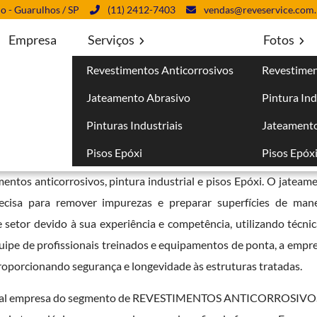
lo - Guarulhos / SP
(11) 2412-7403
vendas@reveservice.com.
Empresa
Serviços
Fotos
Revestimentos Anticorrosivos
Revestimen
m Campo Limpo
Jateamento Abrasivo
Pintura Ind
Limpo
Pinturas Industriais
Jateamento
Pisos Epóxi
Pisos Epóx
o em Campo Limpo
bem qualificada no mercado é essencial pa
mentos anticorrosivos, pintura industrial e pisos Epóxi. O jateam
cisa para remover impurezas e preparar superfícies de manei
 setor devido à sua experiência e competência, utilizando técni
ipe de profissionais treinados e equipamentos de ponta, a empre
roporcionando segurança e longevidade às estruturas tratadas.
incipal empresa do segmento de REVESTIMENTOS ANTICORROSIVOS