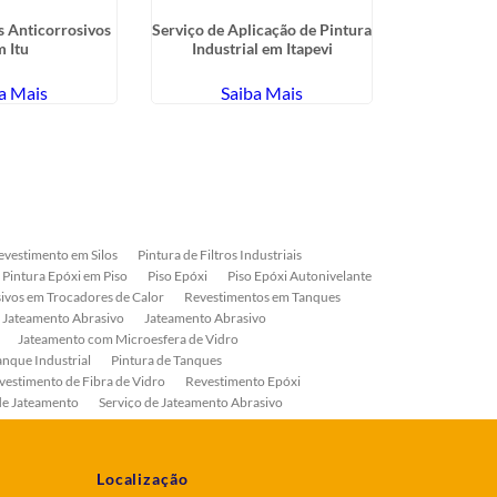
 Anticorrosivos
Serviço de Aplicação de Pintura
Revestiment
 Itu
Industrial em Itapevi
em Cumbi
a Mais
Saiba Mais
Sa
evestimento em Silos
Pintura de Filtros Industriais
Pintura Epóxi em Piso
Piso Epóxi
Piso Epóxi Autonivelante
ivos em Trocadores de Calor
Revestimentos em Tanques
 Jateamento Abrasivo
Jateamento Abrasivo
Jateamento com Microesfera de Vidro
anque Industrial
Pintura de Tanques
vestimento de Fibra de Vidro
Revestimento Epóxi
de Jateamento
Serviço de Jateamento Abrasivo
ial
Serviço de Pintura de Válvulas
os
Pintura Industrial
Localização