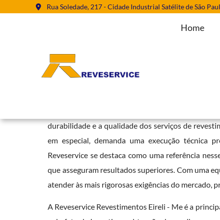
Rua Soledade, 217 - Cidade Industrial Satélite de São Pau
Home
Empresa Jateamento Abrasivo e
Home
»
Informações
»
Empresa Jateamento Abrasivo em Campo 
Contar com uma
Empresa Jateamento Abrasiv
durabilidade e a qualidade dos serviços de revesti
em especial, demanda uma execução técnica pre
Reveservice se destaca como uma referência nesse
que asseguram resultados superiores. Com uma equ
atender às mais rigorosas exigências do mercado, p
A Reveservice Revestimentos Eireli - Me é a pr