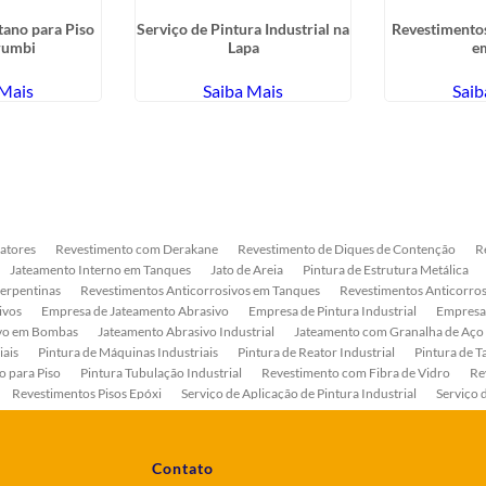
tano para Piso
Serviço de Pintura Industrial na
Revestimentos
rumbi
Lapa
em
 Mais
Saiba Mais
Saib
atores
Revestimento com Derakane
Revestimento de Diques de Contenção
R
Jateamento Interno em Tanques
Jato de Areia
Pintura de Estrutura Metálica
Serpentinas
Revestimentos Anticorrosivos em Tanques
Revestimentos Anticorros
ivos
Empresa de Jateamento Abrasivo
Empresa de Pintura Industrial
Empresa
ivo em Bombas
Jateamento Abrasivo Industrial
Jateamento com Granalha de Aço
iais
Pintura de Máquinas Industriais
Pintura de Reator Industrial
Pintura de T
o para Piso
Pintura Tubulação Industrial
Revestimento com Fibra de Vidro
Re
Revestimentos Pisos Epóxi
Serviço de Aplicação de Pintura Industrial
Serviço 
as
Serviço de Pintura de Bombas Industriais
Serviço de Pintura de Tanque Industr
ento Anticorrosivo Estrutura Metálica
Tratamento Anticorrosivo para Equipament
Contato