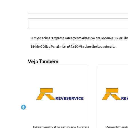
O texto acima "
Empresa Jateamento Abrasivo em Gopoúva - Guarulh
184 do Código Penal. –
Lei n° 9.610-98 sobre direitos autorais
.
Veja Também
teamento
Jateamento Abrasivo em Grajaú
Revestiment