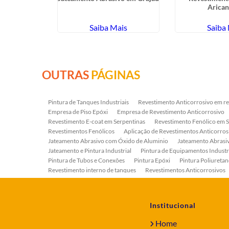
antana de
Arica
ba
ais
Saiba Mais
Saiba
OUTRAS
PÁGINAS
Pintura de Tanques Industriais
Revestimento Anticorrosivo em re
Empresa de Piso Epóxi
Empresa de Revestimento Anticorrosivo
Revestimento E-coat em Serpentinas
Revestimento Fenólico em 
Revestimentos Fenólicos
Aplicação de Revestimentos Anticorros
Jateamento Abrasivo com Óxido de Aluminio
Jateamento Abras
Jateamento e Pintura Industrial
Pintura de Equipamentos Industr
Pintura de Tubos e Conexões
Pintura Epóxi
Pintura Poliuretan
Revestimento interno de tanques
Revestimentos Anticorrosivos
Serviço de Jateamento e Pintura
Serviço de Jateamento em Bomb
Serviço de Pintura Industrial
Tratamento Anticorrosivo
Tratam
Institucional
Home