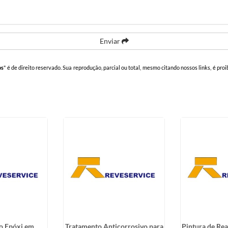
Enviar
os
" é de direito reservado. Sua reprodução, parcial ou total, mesmo citando nossos links, é proi
o Epóxi em
Tratamento Anticorrosivo para
Pintura de Rea