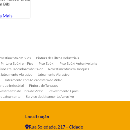
im Bibi
na 
a Mais
Sa
evestimento em Silos
Pintura de Filtros Industriais
Pintura Epóxi em Piso
Piso Epóxi
Piso Epóxi Autonivelante
ivos em Trocadores de Calor
Revestimentos em Tanques
 Jateamento Abrasivo
Jateamento Abrasivo
Jateamento com Microesfera de Vidro
anque Industrial
Pintura de Tanques
vestimento de Fibra de Vidro
Revestimento Epóxi
de Jateamento
Serviço de Jateamento Abrasivo
ial
Serviço de Pintura de Válvulas
os
Pintura Industrial
Localização
Rua Soledade, 217 - Cidade