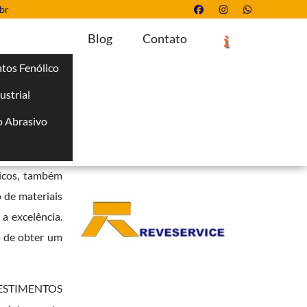
br
Blog
Contato
tos Fenólico
ustrial
Solicite um Orçamento
Chame no WhatsApp
 Abrasivo
Informações
i
s a confiança
nicos, também
 de materiais
a excelência.
o de obter um
REVESTIMENTOS