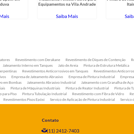
nduva
Equipamentos na Vila Andrade
Ita
 Mais
Saiba Mais
Saib
atores
Revestimento com Derakane
Revestimento de Diques de Contenção
R
Jateamento Interno em Tanques
Jato de Areia
Pintura de Estrutura Metálica
Serpentinas
Revestimentos Anticorrosivos em Tanques
Revestimentos Anticorros
ivos
Empresa de Jateamento Abrasivo
Empresa de Pintura Industrial
Empresa
ivo em Bombas
Jateamento Abrasivo Industrial
Jateamento com Granalha de Aço
iais
Pintura de Máquinas Industriais
Pintura de Reator Industrial
Pintura de T
o para Piso
Pintura Tubulação Industrial
Revestimento com Fibra de Vidro
Re
Revestimentos Pisos Epóxi
Serviço de Aplicação de Pintura Industrial
Serviço 
as
Serviço de Pintura de Bombas Industriais
Serviço de Pintura de Tanque Industr
ento Anticorrosivo Estrutura Metálica
Tratamento Anticorrosivo para Equipament
Contato
(11) 2412-7403