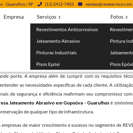
lo - Guarulhos / SP
(11) 2412-7403
vendas@reveservice.com.
Empresa
Serviços
Fotos
Revestimentos Anticorrosivos
Revestimen
 Gopoúva - Guarulhos
Jateamento Abrasivo
Pintura Ind
 - Guarulhos
Pinturas Industriais
Jateamento
Pisos Epóxi
Pisos Epóx
entos anticorrosivos e pintura industrial garante a seus cliente
rande porte. A empresa além de cumprir com os requisitos téc
tender as necessidades específicas de cada cliente. A utilização
onais de segurança e eficiência reafirmam seu compromisso com 
esa Jateamento Abrasivo em Gopoúva - Guarulhos
é sinônim
 preservação de qualquer tipo de infraestrutura.
das empresas de maior crescimento e sucesso no segmento de 