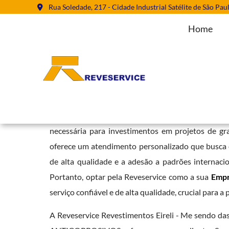
Rua Soledade, 217 - Cidade Industrial Satélite de São Pau
Home
Empresa Jateamento Abrasivo em
Home
»
Informações
»
Empresa Jateamento Abrasivo em Gopoúva
A reputação da Reveservice em serviços de revestim
necessária para investimentos em projetos de g
oferece um atendimento personalizado que busca en
de alta qualidade e a adesão a padrões internaci
Portanto, optar pela Reveservice como a sua
Empr
serviço confiável e de alta qualidade, crucial para a
A Reveservice Revestimentos Eireli - Me sendo 