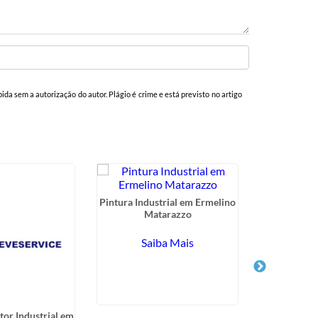
bida sem a autorização do autor. Plágio é crime e está previsto no artigo
Pintura Industrial em Ermelino
Matarazzo
Saiba Mais
tor Industrial em
Jateamento e