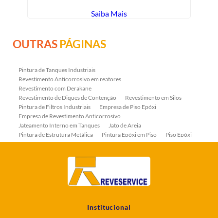
Saiba Mais
OUTRAS
PÁGINAS
Pintura de Tanques Industriais
Revestimento Anticorrosivo em reatores
Revestimento com Derakane
Revestimento de Diques de Contenção
Revestimento em Silos
Pintura de Filtros Industriais
Empresa de Piso Epóxi
Empresa de Revestimento Anticorrosivo
Jateamento Interno em Tanques
Jato de Areia
Pintura de Estrutura Metálica
Pintura Epóxi em Piso
Piso Epóxi
Piso Epóxi Autonivelante
Revestimento E-coat em Serpentinas
Revestimento Fenólico em Serpentinas
Revestimentos Anticorrosivos em Tanques
Revestimentos Anticorrosivos em Trocadores de Calor
Revestimentos em Tanques
Revestimentos Fenólicos
Aplicação de Revestimentos Anticorrosivos
Empresa de Jateamento Abrasivo
Empresa de Pintura Industrial
Institucional
Empresa Jateamento Abrasivo
Jateamento Abrasivo
Jateamento Abrasivo com Óxido de Aluminio