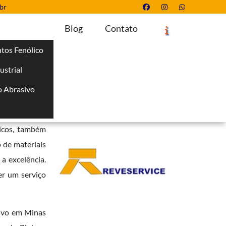
br
Blog
Contato
tos Fenólico
ustrial
Solicite um Orçamento
Chame no WhatsApp
 Abrasivo
Informações
i
s a confiança
nicos, também
 de materiais
a excelência.
er um serviço
ivo em Minas