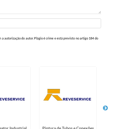
m a autorização do autor. Plágio é crime e está previsto no artigo 184 do
eator Industrial
Pintura de Tubos e Conexões
Serviço d