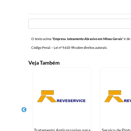
O texto acima "
Empresa Jateamento Abrasivo em Minas Gerais
" é de
Código Penal. –
Lei n° 9.610-98 sobre direitos autorais
.
Veja Também
a Industrial
Tratamento Anticorrosivo para
Serviço de Pint