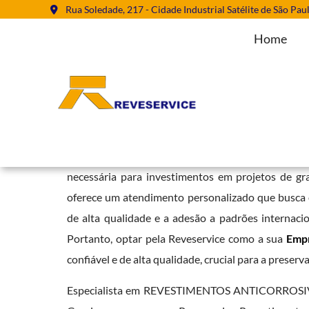
Rua Soledade, 217 - Cidade Industrial Satélite de São Pau
Home
Empresa Jateamento Abrasivo em
Home
»
Informações
»
Empresa Jateamento Abrasivo em Minas Ge
A reputação da Reveservice em serviços de revestim
necessária para investimentos em projetos de g
oferece um atendimento personalizado que busca en
de alta qualidade e a adesão a padrões internaci
Portanto, optar pela Reveservice como a sua
Empr
confiável e de alta qualidade, crucial para a preserv
Especialista em REVESTIMENTOS ANTICORROSIVO