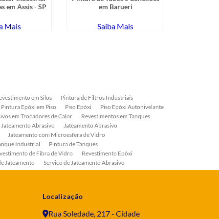
as em Assis - SP
em Barueri
Bombas 
a Mais
Saiba Mais
Sa
evestimento em Silos
Pintura de Filtros Industriais
Pintura Epóxi em Piso
Piso Epóxi
Piso Epóxi Autonivelante
ivos em Trocadores de Calor
Revestimentos em Tanques
 Jateamento Abrasivo
Jateamento Abrasivo
Jateamento com Microesfera de Vidro
anque Industrial
Pintura de Tanques
vestimento de Fibra de Vidro
Revestimento Epóxi
de Jateamento
Serviço de Jateamento Abrasivo
ial
Serviço de Pintura de Válvulas
os
Pintura Industrial
Localização
Rua Soledade, 217 - Cidade