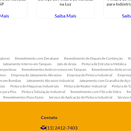
SP
na Luz
para Indústri
 Mais
Saiba Mais
Saib
atores
Revestimento com Derakane
Revestimento de Diques de Contenção
R
Jateamento Interno em Tanques
Jato de Areia
Pintura de Estrutura Metálica
Serpentinas
Revestimentos Anticorrosivos em Tanques
Revestimentos Anticorros
ivos
Empresa de Jateamento Abrasivo
Empresa de Pintura Industrial
Empresa
ivo em Bombas
Jateamento Abrasivo Industrial
Jateamento com Granalha de Aço
iais
Pintura de Máquinas Industriais
Pintura de Reator Industrial
Pintura de T
o para Piso
Pintura Tubulação Industrial
Revestimento com Fibra de Vidro
Re
Revestimentos Pisos Epóxi
Serviço de Aplicação de Pintura Industrial
Serviço 
as
Serviço de Pintura de Bombas Industriais
Serviço de Pintura de Tanque Industr
ento Anticorrosivo Estrutura Metálica
Tratamento Anticorrosivo para Equipament
Contato
(11) 2412-7403