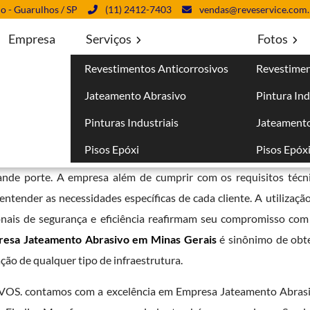
lo - Guarulhos / SP
(11) 2412-7403
vendas@reveservice.com.
Empresa
Serviços
Fotos
Revestimentos Anticorrosivos
Revestimen
 Minas Gerais
Jateamento Abrasivo
Pintura Ind
rais
Pinturas Industriais
Jateamento
Pisos Epóxi
Pisos Epóx
entos anticorrosivos e pintura industrial garante a seus cliente
rande porte. A empresa além de cumprir com os requisitos téc
tender as necessidades específicas de cada cliente. A utilização
onais de segurança e eficiência reafirmam seu compromisso com 
esa Jateamento Abrasivo em Minas Gerais
é sinônimo de obt
ação de qualquer tipo de infraestrutura.
S. contamos com a excelência em Empresa Jateamento Abras