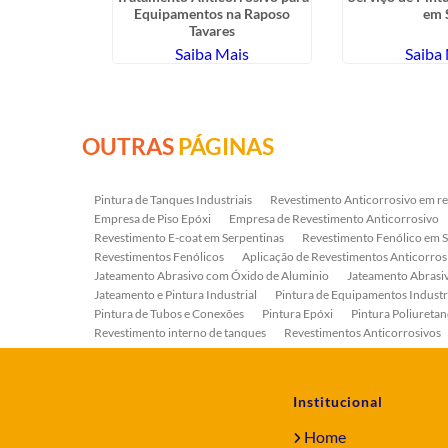
edondo
Equipamentos na Raposo
em 
Tavares
ais
Saiba Mais
Saiba
OUTRAS
PÁGINAS
Pintura de Tanques Industriais
Revestimento Anticorrosivo em re
Empresa de Piso Epóxi
Empresa de Revestimento Anticorrosivo
Revestimento E-coat em Serpentinas
Revestimento Fenólico em 
Revestimentos Fenólicos
Aplicação de Revestimentos Anticorros
Jateamento Abrasivo com Óxido de Aluminio
Jateamento Abras
Jateamento e Pintura Industrial
Pintura de Equipamentos Industr
Pintura de Tubos e Conexões
Pintura Epóxi
Pintura Poliuretan
Revestimento interno de tanques
Revestimentos Anticorrosivos
Serviço de Jateamento e Pintura
Serviço de Jateamento em Bomb
Serviço de Pintura Industrial
Tratamento Anticorrosivo
Tratam
Institucional
Home