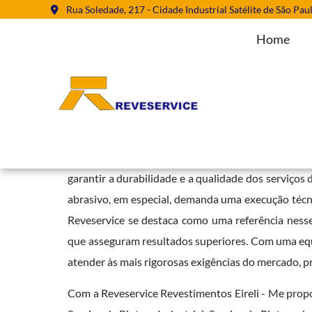
Rua Soledade, 217 - Cidade Industrial Satélite de São Pau
Home
Empresa Jateamento Abrasivo em
Home
»
Informações
»
Empresa Jateamento Abrasivo em Morro G
Contar com uma
Empresa Jateamento Abrasivo
garantir a durabilidade e a qualidade dos serviços 
abrasivo, em especial, demanda uma execução técni
Reveservice se destaca como uma referência nesse
que asseguram resultados superiores. Com uma equ
atender às mais rigorosas exigências do mercado, p
Com a Reveservice Revestimentos Eireli - Me prop