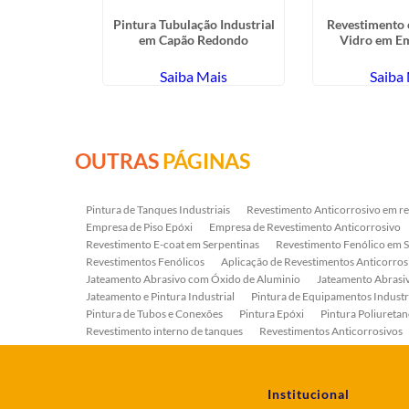
ra Industrial
Pintura Tubulação Industrial
Revestimento 
o Carmo
em Capão Redondo
Vidro em E
ais
Saiba Mais
Saiba
OUTRAS
PÁGINAS
Pintura de Tanques Industriais
Revestimento Anticorrosivo em re
Empresa de Piso Epóxi
Empresa de Revestimento Anticorrosivo
Revestimento E-coat em Serpentinas
Revestimento Fenólico em 
Revestimentos Fenólicos
Aplicação de Revestimentos Anticorros
Jateamento Abrasivo com Óxido de Aluminio
Jateamento Abras
Jateamento e Pintura Industrial
Pintura de Equipamentos Industr
Pintura de Tubos e Conexões
Pintura Epóxi
Pintura Poliuretan
Revestimento interno de tanques
Revestimentos Anticorrosivos
Serviço de Jateamento e Pintura
Serviço de Jateamento em Bomb
Serviço de Pintura Industrial
Tratamento Anticorrosivo
Tratam
Institucional