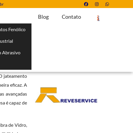
br
Blog
Contato
tos Fenólico
ustrial
Solicite um Orçamento
Chame no WhatsApp
 Abrasivo
Informações
i
ssencial para
. O jateamento
ira eficaz. A
cas avançadas
sa é capaz de
bra de Vidro,