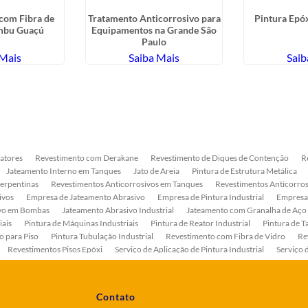
com Fibra de
Tratamento Anticorrosivo para
Pintura Epóx
mbu Guaçú
Equipamentos na Grande São
Paulo
 Mais
Saiba Mais
Saib
atores
Revestimento com Derakane
Revestimento de Diques de Contenção
R
Jateamento Interno em Tanques
Jato de Areia
Pintura de Estrutura Metálica
Serpentinas
Revestimentos Anticorrosivos em Tanques
Revestimentos Anticorros
ivos
Empresa de Jateamento Abrasivo
Empresa de Pintura Industrial
Empresa
ivo em Bombas
Jateamento Abrasivo Industrial
Jateamento com Granalha de Aço
iais
Pintura de Máquinas Industriais
Pintura de Reator Industrial
Pintura de T
o para Piso
Pintura Tubulação Industrial
Revestimento com Fibra de Vidro
Re
Revestimentos Pisos Epóxi
Serviço de Aplicação de Pintura Industrial
Serviço 
as
Serviço de Pintura de Bombas Industriais
Serviço de Pintura de Tanque Industr
ento Anticorrosivo Estrutura Metálica
Tratamento Anticorrosivo para Equipament
Contato