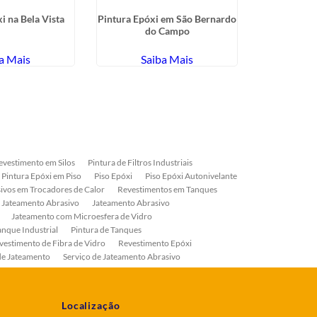
i na Bela Vista
Pintura Epóxi em São Bernardo
Revestime
do Campo
Vidro na
G
a Mais
Saiba Mais
Sa
evestimento em Silos
Pintura de Filtros Industriais
Pintura Epóxi em Piso
Piso Epóxi
Piso Epóxi Autonivelante
ivos em Trocadores de Calor
Revestimentos em Tanques
 Jateamento Abrasivo
Jateamento Abrasivo
Jateamento com Microesfera de Vidro
anque Industrial
Pintura de Tanques
vestimento de Fibra de Vidro
Revestimento Epóxi
de Jateamento
Serviço de Jateamento Abrasivo
ial
Serviço de Pintura de Válvulas
os
Pintura Industrial
Localização