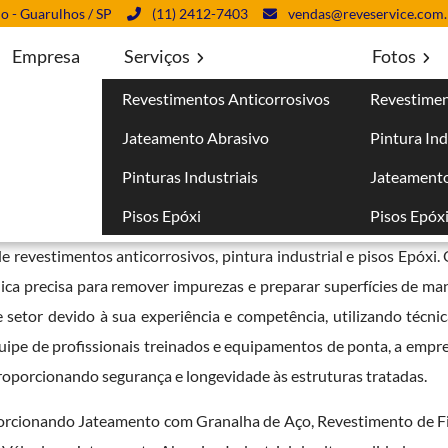
lo - Guarulhos / SP
(11) 2412-7403
vendas@reveservice.com.
Empresa
Serviços
Fotos
Revestimentos Anticorrosivos
Revestimen
 Morro Grande - Guarulhos
Jateamento Abrasivo
Pintura Ind
rande - Guarulhos
Pinturas Industriais
Jateamento
Pisos Epóxi
Pisos Epóx
 em Morro Grande - Guarulhos
bem qualificada no mercado é e
de revestimentos anticorrosivos, pintura industrial e pisos Epóxi
ca precisa para remover impurezas e preparar superfícies de mane
 setor devido à sua experiência e competência, utilizando técni
ipe de profissionais treinados e equipamentos de ponta, a empre
roporcionando segurança e longevidade às estruturas tratadas.
orcionando Jateamento com Granalha de Aço, Revestimento de Fi