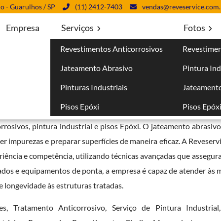
lo - Guarulhos / SP
(11) 2412-7403
vendas@reveservice.com.
Empresa
Serviços
Fotos
Revestimentos Anticorrosivos
Revestimen
m Roraima
Jateamento Abrasivo
Pintura Ind
Pinturas Industriais
Jateamento
Pisos Epóxi
Pisos Epóx
m Roraima
bem qualificada no mercado é essencial para garantir 
rrosivos, pintura industrial e pisos Epóxi. O jateamento abrasivo
 impurezas e preparar superfícies de maneira eficaz. A Reveservi
riência e competência, utilizando técnicas avançadas que assegur
ados e equipamentos de ponta, a empresa é capaz de atender às m
 longevidade às estruturas tratadas.
, Tratamento Anticorrosivo, Serviço de Pintura Industrial