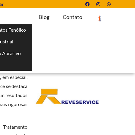
br
Blog
Contato
tos Fenólico
ustrial
Solicite um Orçamento
Chame no WhatsApp
 Abrasivo
Informações
i
a durabilidade
, em especial,
ce se destaca
am resultados
ais rigorosas
, Tratamento