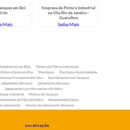
Tanques em Boi
Empresa de Pintura Industrial
Tratament
irim
na Vila Rio de Janeiro -
Estrutura 
Guarulhos
a Mais
Saiba Mais
Sa
evestimento em Silos
Pintura de Filtros Industriais
Pintura Epóxi em Piso
Piso Epóxi
Piso Epóxi Autonivelante
ivos em Trocadores de Calor
Revestimentos em Tanques
 Jateamento Abrasivo
Jateamento Abrasivo
Jateamento com Microesfera de Vidro
anque Industrial
Pintura de Tanques
vestimento de Fibra de Vidro
Revestimento Epóxi
de Jateamento
Serviço de Jateamento Abrasivo
ial
Serviço de Pintura de Válvulas
os
Pintura Industrial
Localização