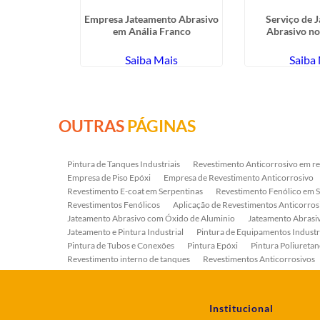
a Industrial
Empresa Jateamento Abrasivo
Serviço de 
ira
em Anália Franco
Abrasivo no
ais
Saiba Mais
Saiba
OUTRAS
PÁGINAS
Pintura de Tanques Industriais
Revestimento Anticorrosivo em re
Empresa de Piso Epóxi
Empresa de Revestimento Anticorrosivo
Revestimento E-coat em Serpentinas
Revestimento Fenólico em 
Revestimentos Fenólicos
Aplicação de Revestimentos Anticorros
Jateamento Abrasivo com Óxido de Aluminio
Jateamento Abras
Jateamento e Pintura Industrial
Pintura de Equipamentos Industr
Pintura de Tubos e Conexões
Pintura Epóxi
Pintura Poliuretan
Revestimento interno de tanques
Revestimentos Anticorrosivos
Serviço de Jateamento e Pintura
Serviço de Jateamento em Bomb
Serviço de Pintura Industrial
Tratamento Anticorrosivo
Tratam
Institucional