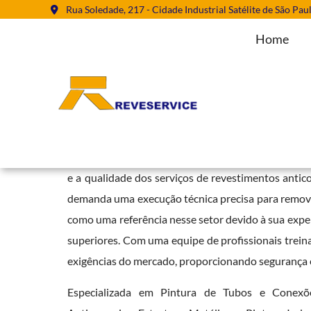
Rua Soledade, 217 - Cidade Industrial Satélite de São Pau
Home
Empresa Jateamento Abrasivo e
Home
»
Informações
»
Empresa Jateamento Abrasivo em Roraima
Contar com uma
Empresa Jateamento Abrasivo e
e a qualidade dos serviços de revestimentos antico
demanda uma execução técnica precisa para remover
como uma referência nesse setor devido à sua expe
superiores. Com uma equipe de profissionais trein
exigências do mercado, proporcionando segurança e
Especializada em Pintura de Tubos e Conexões