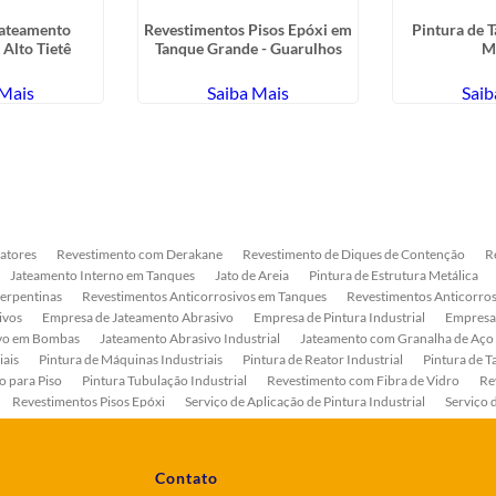
Jateamento
Revestimentos Pisos Epóxi em
Pintura de 
 Alto Tietê
Tanque Grande - Guarulhos
M
 Mais
Saiba Mais
Saib
atores
Revestimento com Derakane
Revestimento de Diques de Contenção
R
Jateamento Interno em Tanques
Jato de Areia
Pintura de Estrutura Metálica
Serpentinas
Revestimentos Anticorrosivos em Tanques
Revestimentos Anticorros
ivos
Empresa de Jateamento Abrasivo
Empresa de Pintura Industrial
Empresa
ivo em Bombas
Jateamento Abrasivo Industrial
Jateamento com Granalha de Aço
iais
Pintura de Máquinas Industriais
Pintura de Reator Industrial
Pintura de T
o para Piso
Pintura Tubulação Industrial
Revestimento com Fibra de Vidro
Re
Revestimentos Pisos Epóxi
Serviço de Aplicação de Pintura Industrial
Serviço 
as
Serviço de Pintura de Bombas Industriais
Serviço de Pintura de Tanque Industr
ento Anticorrosivo Estrutura Metálica
Tratamento Anticorrosivo para Equipament
Contato