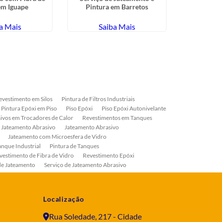
em Iguape
Pintura em Barretos
Industrial
a Mais
Saiba Mais
Sa
evestimento em Silos
Pintura de Filtros Industriais
Pintura Epóxi em Piso
Piso Epóxi
Piso Epóxi Autonivelante
ivos em Trocadores de Calor
Revestimentos em Tanques
 Jateamento Abrasivo
Jateamento Abrasivo
Jateamento com Microesfera de Vidro
anque Industrial
Pintura de Tanques
vestimento de Fibra de Vidro
Revestimento Epóxi
de Jateamento
Serviço de Jateamento Abrasivo
ial
Serviço de Pintura de Válvulas
os
Pintura Industrial
Localização
Rua Soledade, 217 - Cidade