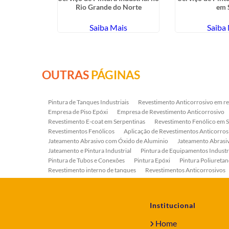
ne Paulista
Rio Grande do Norte
em 
ais
Saiba Mais
Saiba
OUTRAS
PÁGINAS
Pintura de Tanques Industriais
Revestimento Anticorrosivo em re
Empresa de Piso Epóxi
Empresa de Revestimento Anticorrosivo
Revestimento E-coat em Serpentinas
Revestimento Fenólico em 
Revestimentos Fenólicos
Aplicação de Revestimentos Anticorros
Jateamento Abrasivo com Óxido de Aluminio
Jateamento Abras
Jateamento e Pintura Industrial
Pintura de Equipamentos Industr
Pintura de Tubos e Conexões
Pintura Epóxi
Pintura Poliuretan
Revestimento interno de tanques
Revestimentos Anticorrosivos
Serviço de Jateamento e Pintura
Serviço de Jateamento em Bomb
Serviço de Pintura Industrial
Tratamento Anticorrosivo
Tratam
Institucional
Home