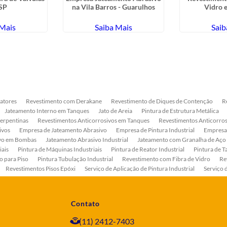
SP
na Vila Barros - Guarulhos
Vidro 
 Mais
Saiba Mais
Saib
atores
Revestimento com Derakane
Revestimento de Diques de Contenção
R
Jateamento Interno em Tanques
Jato de Areia
Pintura de Estrutura Metálica
Serpentinas
Revestimentos Anticorrosivos em Tanques
Revestimentos Anticorros
ivos
Empresa de Jateamento Abrasivo
Empresa de Pintura Industrial
Empresa
ivo em Bombas
Jateamento Abrasivo Industrial
Jateamento com Granalha de Aço
iais
Pintura de Máquinas Industriais
Pintura de Reator Industrial
Pintura de T
o para Piso
Pintura Tubulação Industrial
Revestimento com Fibra de Vidro
Re
Revestimentos Pisos Epóxi
Serviço de Aplicação de Pintura Industrial
Serviço 
as
Serviço de Pintura de Bombas Industriais
Serviço de Pintura de Tanque Industr
ento Anticorrosivo Estrutura Metálica
Tratamento Anticorrosivo para Equipament
Contato
(11) 2412-7403