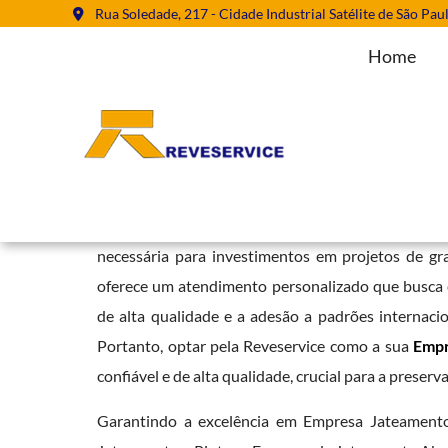
Rua Soledade, 217 - Cidade Industrial Satélite de São Pau
Home
Empresa Jateamento Abrasivo na 
Home
»
Informações
»
Empresa Jateamento Abrasivo na Parada In
A reputação da Reveservice em serviços de revestim
necessária para investimentos em projetos de g
oferece um atendimento personalizado que busca en
de alta qualidade e a adesão a padrões internaci
Portanto, optar pela Reveservice como a sua
Empr
confiável e de alta qualidade, crucial para a preserv
Garantindo a excelência em Empresa Jateamento 