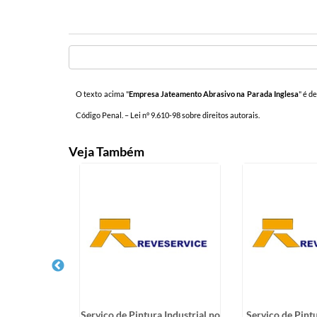
O texto acima "
Empresa Jateamento Abrasivo na Parada Inglesa
" é d
Código Penal. –
Lei n° 9.610-98 sobre direitos autorais
.
Veja Também
eamento e
Serviço de Pintura Industrial no
Serviço de Pint