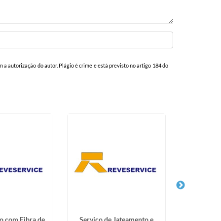
m a autorização do autor. Plágio é crime e está previsto no artigo 184 do
o com Fibra de
Serviço de Jateamento e
Serviço de 