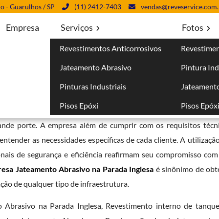
lo - Guarulhos / SP
(11) 2412-7403
vendas@reveservice.com.
Empresa
Serviços
Fotos
Revestimentos Anticorrosivos
Revestimen
Parada Inglesa
Jateamento Abrasivo
Pintura Ind
glesa
Pinturas Industriais
Jateamento
Pisos Epóxi
Pisos Epóx
entos anticorrosivos e pintura industrial garante a seus cliente
rande porte. A empresa além de cumprir com os requisitos téc
tender as necessidades específicas de cada cliente. A utilização
onais de segurança e eficiência reafirmam seu compromisso com 
esa Jateamento Abrasivo na Parada Inglesa
é sinônimo de obt
ação de qualquer tipo de infraestrutura.
Abrasivo na Parada Inglesa, Revestimento interno de tanques