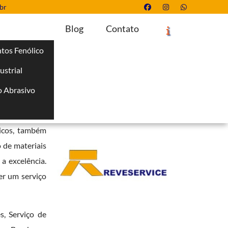
br
Blog
Contato
tos Fenólico
ustrial
Solicite um Orçamento
Chame no WhatsApp
 Abrasivo
Informações
i
s a confiança
nicos, também
 de materiais
a excelência.
er um serviço
, Serviço de