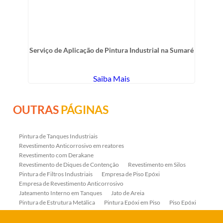
Serviço de Aplicação de Pintura Industrial na Sumaré
Saiba Mais
OUTRAS
PÁGINAS
Pintura de Tanques Industriais
Revestimento Anticorrosivo em reatores
Revestimento com Derakane
Revestimento de Diques de Contenção
Revestimento em Silos
Pintura de Filtros Industriais
Empresa de Piso Epóxi
Empresa de Revestimento Anticorrosivo
Jateamento Interno em Tanques
Jato de Areia
Pintura de Estrutura Metálica
Pintura Epóxi em Piso
Piso Epóxi
Piso Epóxi Autonivelante
Revestimento E-coat em Serpentinas
Revestimento Fenólico em Serpentinas