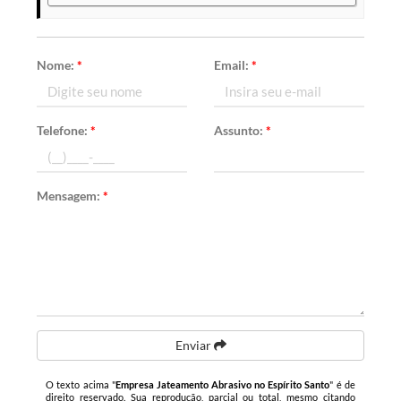
Nome:
*
Email:
*
Telefone:
*
Assunto:
*
Mensagem:
*
Enviar
O texto acima "
Empresa Jateamento Abrasivo no Espírito Santo
" é de
direito reservado. Sua reprodução, parcial ou total, mesmo citando