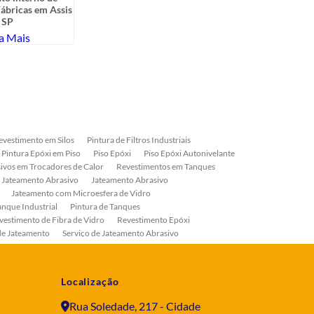
ábricas em Assis
Bombas 
 SP
P
a Mais
Sa
evestimento em Silos
Pintura de Filtros Industriais
Pintura Epóxi em Piso
Piso Epóxi
Piso Epóxi Autonivelante
ivos em Trocadores de Calor
Revestimentos em Tanques
 Jateamento Abrasivo
Jateamento Abrasivo
Jateamento com Microesfera de Vidro
anque Industrial
Pintura de Tanques
vestimento de Fibra de Vidro
Revestimento Epóxi
de Jateamento
Serviço de Jateamento Abrasivo
ial
Serviço de Pintura de Válvulas
os
Pintura Industrial
Localização
Rua Soledade, 217 - Cidade