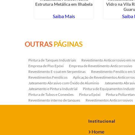
 Assis - SP
Estrutura Metálica em Ilhabela
Vidro na Vila R
Guaru
ais
Saiba Mais
Saiba
OUTRAS
PÁGINAS
Pintura de Tanques Industriais
Revestimento Anticorrosivo em re
Empresa de Piso Epóxi
Empresa de Revestimento Anticorrosivo
Revestimento E-coat em Serpentinas
Revestimento Fenólico em 
Revestimentos Fenólicos
Aplicação de Revestimentos Anticorros
Jateamento Abrasivo com Óxido de Aluminio
Jateamento Abras
Jateamento e Pintura Industrial
Pintura de Equipamentos Industr
Pintura de Tubos e Conexões
Pintura Epóxi
Pintura Poliuretan
Revestimento interno de tanques
Revestimentos Anticorrosivos
Serviço de Jateamento e Pintura
Serviço de Jateamento em Bomb
Serviço de Pintura Industrial
Tratamento Anticorrosivo
Tratam
Institucional
Home