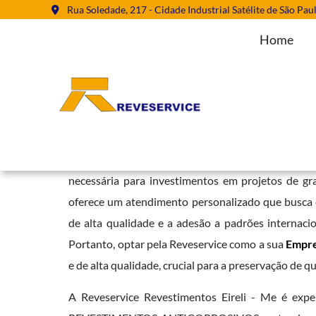
Rua Soledade, 217 - Cidade Industrial Satélite de São Pau
Home
Empresa Jateamento Abrasivo no
Home
»
Informações
»
Empresa Jateamento Abrasivo no Tatuapé
A reputação da Reveservice em serviços de revestim
necessária para investimentos em projetos de g
oferece um atendimento personalizado que busca en
de alta qualidade e a adesão a padrões internaci
Portanto, optar pela Reveservice como a sua
Empre
e de alta qualidade, crucial para a preservação de q
A Reveservice Revestimentos Eireli - Me é ex