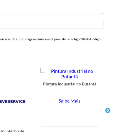
orização do autor. Plágio é crime e está previsto no artigo 184 do Código
Pintura Industrial no Butantã
Saiba Mais
to interno de
Serviço d