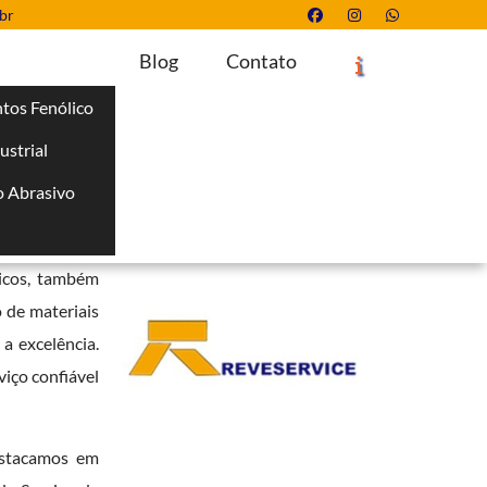
br
Blog
Contato
tos Fenólico
ustrial
Solicite um Orçamento
Chame no WhatsApp
 Abrasivo
Informações
i
s a confiança
nicos, também
 de materiais
a excelência.
iço confiável
estacamos em