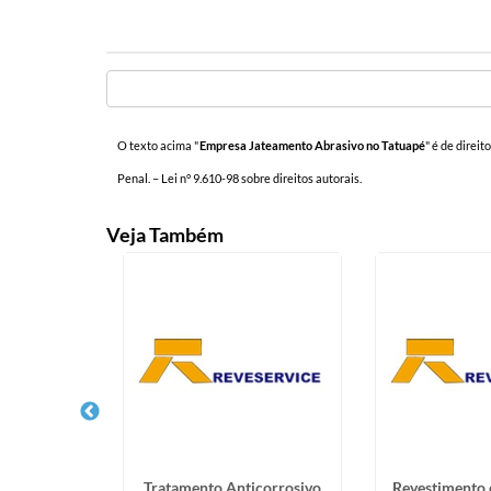
O texto acima "
Empresa Jateamento Abrasivo no Tatuapé
" é de direi
Penal. –
Lei n° 9.610-98 sobre direitos autorais
.
Veja Também
 e Conexões
Tratamento Anticorrosivo
Revestimento 