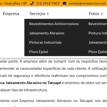
lo - Guarulhos / SP
(11) 2412-7403
vendas@reveservice.com.
Empresa
Serviços
Fotos
Revestimentos Anticorrosivos
Revestimen
 Tatuapé
Jateamento Abrasivo
Pintura Ind
Pinturas Industriais
Jateamento
Pisos Epóxi
Pisos Epóx
entos anticorrosivos e pintura industrial garante a seus cliente
rande porte. A empresa além de cumprir com os requisitos téc
tender as necessidades específicas de cada cliente. A utilização
onais de segurança e eficiência reafirmam seu compromisso com 
sa Jateamento Abrasivo no Tatuapé
é sinônimo de obter um serv
ualquer tipo de infraestrutura.
periente com Empresa Jateamento Abrasivo no Tatuapé, nos d