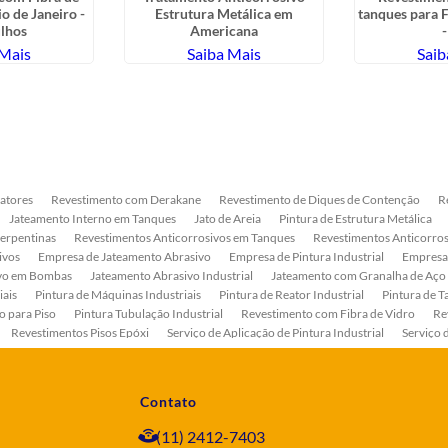
io de Janeiro -
Estrutura Metálica em
tanques para F
lhos
Americana
-
 Mais
Saiba Mais
Saib
atores
Revestimento com Derakane
Revestimento de Diques de Contenção
R
Jateamento Interno em Tanques
Jato de Areia
Pintura de Estrutura Metálica
Serpentinas
Revestimentos Anticorrosivos em Tanques
Revestimentos Anticorros
ivos
Empresa de Jateamento Abrasivo
Empresa de Pintura Industrial
Empresa
ivo em Bombas
Jateamento Abrasivo Industrial
Jateamento com Granalha de Aço
iais
Pintura de Máquinas Industriais
Pintura de Reator Industrial
Pintura de T
o para Piso
Pintura Tubulação Industrial
Revestimento com Fibra de Vidro
Re
Revestimentos Pisos Epóxi
Serviço de Aplicação de Pintura Industrial
Serviço 
as
Serviço de Pintura de Bombas Industriais
Serviço de Pintura de Tanque Industr
ento Anticorrosivo Estrutura Metálica
Tratamento Anticorrosivo para Equipament
Contato
(11) 2412-7403