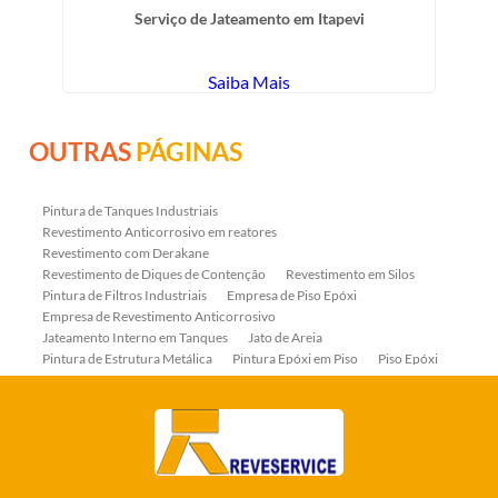
Serviço de Jateamento em Itapevi
Saiba Mais
OUTRAS
PÁGINAS
Pintura de Tanques Industriais
Revestimento Anticorrosivo em reatores
Revestimento com Derakane
Revestimento de Diques de Contenção
Revestimento em Silos
Pintura de Filtros Industriais
Empresa de Piso Epóxi
Empresa de Revestimento Anticorrosivo
Jateamento Interno em Tanques
Jato de Areia
Pintura de Estrutura Metálica
Pintura Epóxi em Piso
Piso Epóxi
Piso Epóxi Autonivelante
Revestimento E-coat em Serpentinas
Revestimento Fenólico em Serpentinas
Revestimentos Anticorrosivos em Tanques
Revestimentos Anticorrosivos em Trocadores de Calor
Revestimentos em Tanques
Revestimentos Fenólicos
Aplicação de Revestimentos Anticorrosivos