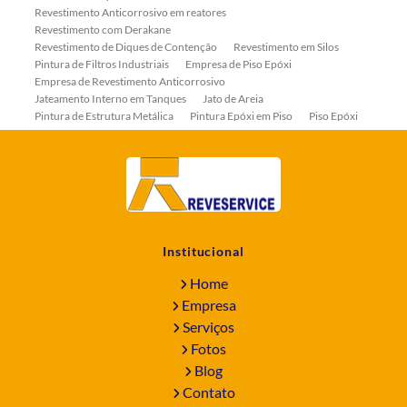
Revestimento Anticorrosivo em reatores
Revestimento com Derakane
Revestimento de Diques de Contenção
Revestimento em Silos
Pintura de Filtros Industriais
Empresa de Piso Epóxi
Empresa de Revestimento Anticorrosivo
Jateamento Interno em Tanques
Jato de Areia
Pintura de Estrutura Metálica
Pintura Epóxi em Piso
Piso Epóxi
Piso Epóxi Autonivelante
Revestimento E-coat em Serpentinas
Revestimento Fenólico em Serpentinas
Revestimentos Anticorrosivos em Tanques
Revestimentos Anticorrosivos em Trocadores de Calor
Revestimentos em Tanques
Revestimentos Fenólicos
Aplicação de Revestimentos Anticorrosivos
Empresa de Jateamento Abrasivo
Empresa de Pintura Industrial
Institucional
Empresa Jateamento Abrasivo
Jateamento Abrasivo
Jateamento Abrasivo com Óxido de Aluminio
Home
Jateamento Abrasivo em Bombas
Jateamento Abrasivo Industrial
Empresa
Jateamento com Granalha de Aço
Jateamento com Microesfera de Vidro
Serviços
Jateamento e Pintura Industrial
Fotos
Pintura de Equipamentos Industriais
Blog
Pintura de Máquinas Industriais
Pintura de Reator Industrial
Contato
Pintura de Tanque Industrial
Pintura de Tanques