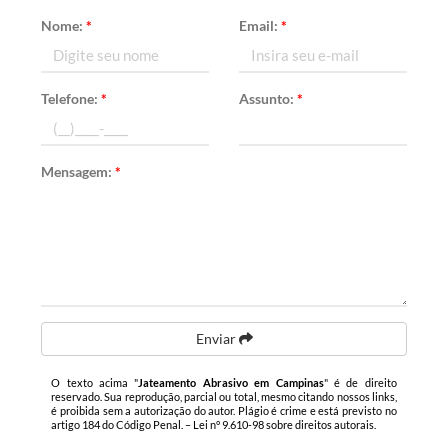
Nome:
*
Email:
*
Telefone:
*
Assunto:
*
Mensagem:
*
Enviar
O texto acima "
Jateamento Abrasivo em Campinas
" é de direito
reservado. Sua reprodução, parcial ou total, mesmo citando nossos links,
é proibida sem a autorização do autor. Plágio é crime e está previsto no
artigo 184 do Código Penal. –
Lei n° 9.610-98 sobre direitos autorais
.