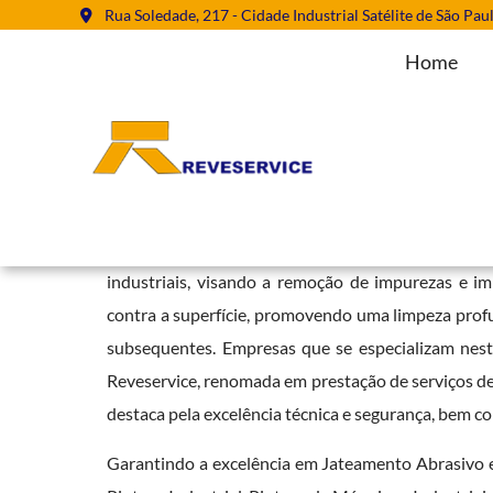
Rua Soledade, 217 - Cidade Industrial Satélite de São Pau
Home
Jateamento Abrasivo em Franco 
Home
»
Informações
»
Jateamento Abrasivo em Franco da Rocha
O
Jateamento Abrasivo em Franco da Rocha
é
industriais, visando a remoção de impurezas e imp
contra a superfície, promovendo uma limpeza profu
subsequentes. Empresas que se especializam nest
Reveservice, renomada em prestação de serviços de r
destaca pela excelência técnica e segurança, bem c
Garantindo a excelência em Jateamento Abrasivo 