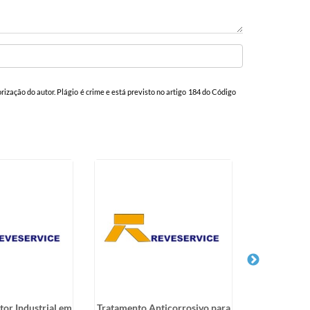
orização do autor. Plágio é crime e está previsto no artigo 184 do Código
tor Industrial em
Tratamento Anticorrosivo para
Pintura de T