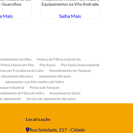
- Guarulhos
Equipamentos na Vila Andrade
a Mais
Saiba Mais
Sa
evestimento em Silos
Pintura de Filtros Industriais
Pintura Epóxi em Piso
Piso Epóxi
Piso Epóxi Autonivelante
ivos em Trocadores de Calor
Revestimentos em Tanques
 Jateamento Abrasivo
Jateamento Abrasivo
Jateamento com Microesfera de Vidro
anque Industrial
Pintura de Tanques
vestimento de Fibra de Vidro
Revestimento Epóxi
de Jateamento
Serviço de Jateamento Abrasivo
ial
Serviço de Pintura de Válvulas
os
Pintura Industrial
Localização
Rua Soledade, 217 - Cidade