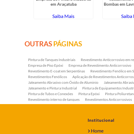
o Brás
em Araçatuba
Bombas em Lavr
ais
Saiba Mais
Saiba
OUTRAS
PÁGINAS
Pintura de Tanques Industriais
Revestimento Anticorrosivo em re
Empresa de Piso Epóxi
Empresa de Revestimento Anticorrosivo
Revestimento E-coat em Serpentinas
Revestimento Fenólico em 
Revestimentos Fenólicos
Aplicação de Revestimentos Anticorros
Jateamento Abrasivo com Óxido de Aluminio
Jateamento Abras
Jateamento e Pintura Industrial
Pintura de Equipamentos Industr
Pintura de Tubos e Conexões
Pintura Epóxi
Pintura Poliuretan
Revestimento interno de tanques
Revestimentos Anticorrosivos
Serviço de Jateamento e Pintura
Serviço de Jateamento em Bomb
Serviço de Pintura Industrial
Tratamento Anticorrosivo
Tratam
Institucional
Home