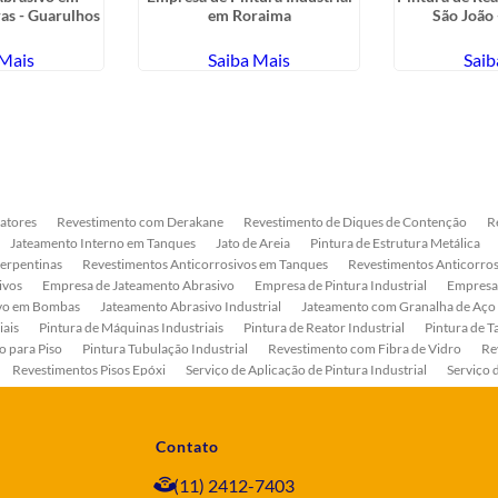
as - Guarulhos
em Roraima
São João 
 Mais
Saiba Mais
Saib
atores
Revestimento com Derakane
Revestimento de Diques de Contenção
R
Jateamento Interno em Tanques
Jato de Areia
Pintura de Estrutura Metálica
Serpentinas
Revestimentos Anticorrosivos em Tanques
Revestimentos Anticorros
ivos
Empresa de Jateamento Abrasivo
Empresa de Pintura Industrial
Empresa
ivo em Bombas
Jateamento Abrasivo Industrial
Jateamento com Granalha de Aço
iais
Pintura de Máquinas Industriais
Pintura de Reator Industrial
Pintura de T
o para Piso
Pintura Tubulação Industrial
Revestimento com Fibra de Vidro
Re
Revestimentos Pisos Epóxi
Serviço de Aplicação de Pintura Industrial
Serviço 
as
Serviço de Pintura de Bombas Industriais
Serviço de Pintura de Tanque Industr
ento Anticorrosivo Estrutura Metálica
Tratamento Anticorrosivo para Equipament
Contato
(11) 2412-7403