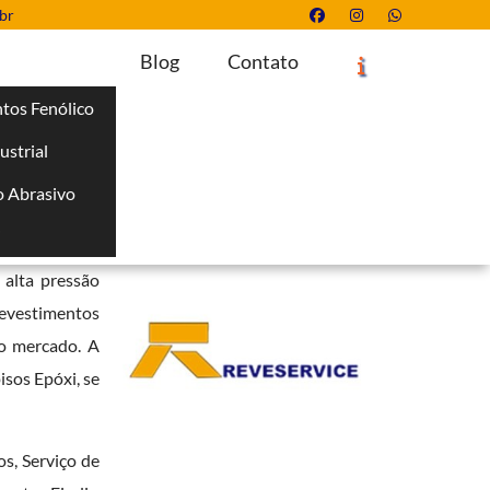
br
Blog
Contato
tos Fenólico
ustrial
Solicite um Orçamento
Chame no WhatsApp
 Abrasivo
Informações
i
rsos setores
 alta pressão
revestimentos
no mercado. A
isos Epóxi, se
s, Serviço de