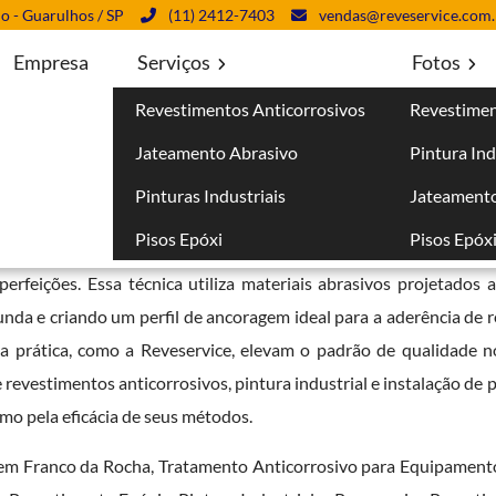
lo - Guarulhos / SP
(11) 2412-7403
vendas@reveservice.com.
Empresa
Serviços
Fotos
Revestimentos Anticorrosivos
Revestimen
da Rocha
Jateamento Abrasivo
Pintura Ind
Pinturas Industriais
Jateamento
Pisos Epóxi
Pisos Epóx
 um processo essencial na preparação de superfícies em dive
erfeições. Essa técnica utiliza materiais abrasivos projetados a
nda e criando um perfil de ancoragem ideal para a aderência de 
a prática, como a Reveservice, elevam o padrão de qualidade 
evestimentos anticorrosivos, pintura industrial e instalação de p
omo pela eficácia de seus métodos.
em Franco da Rocha, Tratamento Anticorrosivo para Equipamento