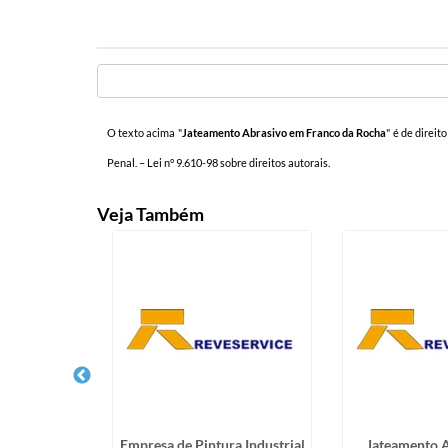
O texto acima "
Jateamento Abrasivo em Franco da Rocha
" é de direit
Penal. –
Lei n° 9.610-98 sobre direitos autorais
.
Veja Também
teamento
Empresa de Pintura Industrial
Jateamento 