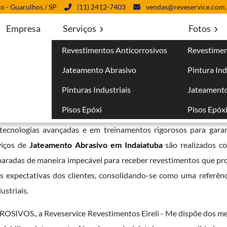
lo - Guarulhos / SP
(11) 2412-7403
vendas@reveservice.com.
Empresa
Serviços
Fotos
Revestimentos Anticorrosivos
Revestimen
uba
Jateamento Abrasivo
Pintura Ind
Pinturas Industriais
Jateamento
Pisos Epóxi
Pisos Epóx
ssionais capacitados, a Reveservice se tornou sinônimo de con
ecnologias avançadas e em treinamentos rigorosos para garan
viços de
Jateamento Abrasivo em Indaiatuba
são realizados c
eparadas de maneira impecável para receber revestimentos que pr
às expectativas dos clientes, consolidando-se como uma referênc
ustriais.
VOS., a Reveservice Revestimentos Eireli - Me dispõe dos me