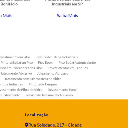
 Bonifácio
Industriais em SP
Industriais
a Mais
Saiba Mais
Sa
evestimento em Silos
Pintura de Filtros Industriais
Pintura Epóxi em Piso
Piso Epóxi
Piso Epóxi Autonivelante
ivos em Trocadores de Calor
Revestimentos em Tanques
 Jateamento Abrasivo
Jateamento Abrasivo
Jateamento com Microesfera de Vidro
anque Industrial
Pintura de Tanques
vestimento de Fibra de Vidro
Revestimento Epóxi
de Jateamento
Serviço de Jateamento Abrasivo
ial
Serviço de Pintura de Válvulas
os
Pintura Industrial
Localização
Rua Soledade, 217 - Cidade