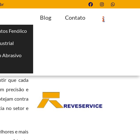
br
Blog
Contato
tos Fenólico
ustrial
Solicite um Orçamento
Chame no WhatsApp
 Abrasivo
Informações
i
fiabilidade e
tir que cada
om precisão e
otejam contra
ia no setor e
lhores e mais