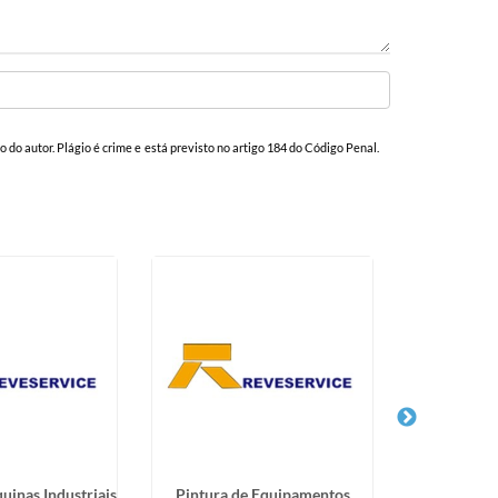
o do autor. Plágio é crime e está previsto no artigo 184 do Código Penal.
uinas Industriais
Pintura de Equipamentos
Serviço de 