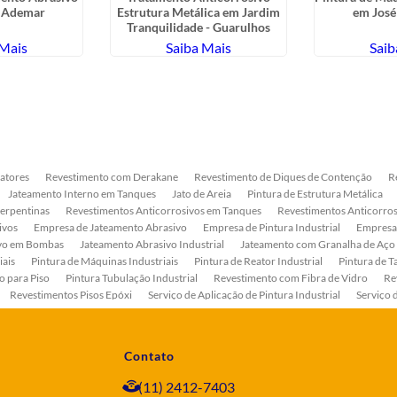
e Ademar
Estrutura Metálica em Jardim
em José
Tranquilidade - Guarulhos
 Mais
Saiba Mais
Saib
atores
Revestimento com Derakane
Revestimento de Diques de Contenção
R
Jateamento Interno em Tanques
Jato de Areia
Pintura de Estrutura Metálica
Serpentinas
Revestimentos Anticorrosivos em Tanques
Revestimentos Anticorros
ivos
Empresa de Jateamento Abrasivo
Empresa de Pintura Industrial
Empresa
ivo em Bombas
Jateamento Abrasivo Industrial
Jateamento com Granalha de Aço
iais
Pintura de Máquinas Industriais
Pintura de Reator Industrial
Pintura de T
o para Piso
Pintura Tubulação Industrial
Revestimento com Fibra de Vidro
Re
Revestimentos Pisos Epóxi
Serviço de Aplicação de Pintura Industrial
Serviço 
as
Serviço de Pintura de Bombas Industriais
Serviço de Pintura de Tanque Industr
ento Anticorrosivo Estrutura Metálica
Tratamento Anticorrosivo para Equipament
Contato
(11) 2412-7403