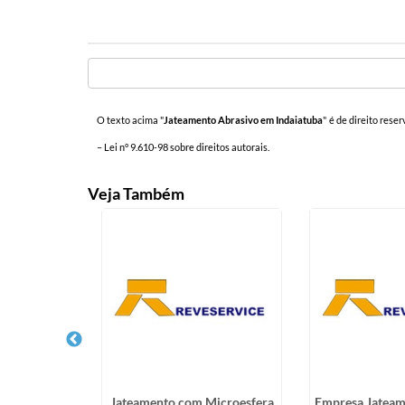
O texto acima "
Jateamento Abrasivo em Indaiatuba
" é de direito rese
–
Lei n° 9.610-98 sobre direitos autorais
.
Veja Também
teamento
Jateamento com Microesfera
Empresa Jateam