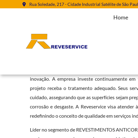
Rua Soledade, 217 - Cidade Industrial Satélite de São Pau
Home
Jateamento Abrasivo em Indaiat
Home
»
Informações
»
Jateamento Abrasivo em Indaiatuba
Com uma vasta experiência e uma equipe de profi
inovação. A empresa investe continuamente em t
projeto receba o tratamento adequado. Seus ser
cuidado, assegurando que as superfícies sejam pr
corrosão e desgaste. A Reveservice visa atender 
redefinindo o conceito de qualidade em serviços ind
Líder no segmento de REVESTIMENTOS ANTICORROSI