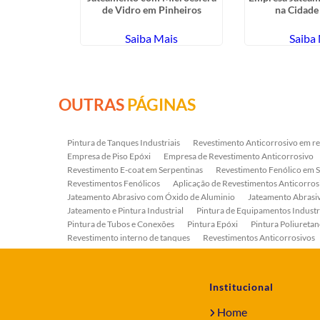
a Prudente
de Vidro em Pinheiros
na Cidad
ais
Saiba Mais
Saiba
OUTRAS
PÁGINAS
Pintura de Tanques Industriais
Revestimento Anticorrosivo em re
Empresa de Piso Epóxi
Empresa de Revestimento Anticorrosivo
Revestimento E-coat em Serpentinas
Revestimento Fenólico em 
Revestimentos Fenólicos
Aplicação de Revestimentos Anticorros
Jateamento Abrasivo com Óxido de Aluminio
Jateamento Abras
Jateamento e Pintura Industrial
Pintura de Equipamentos Industr
Pintura de Tubos e Conexões
Pintura Epóxi
Pintura Poliuretan
Revestimento interno de tanques
Revestimentos Anticorrosivos
Serviço de Jateamento e Pintura
Serviço de Jateamento em Bomb
Serviço de Pintura Industrial
Tratamento Anticorrosivo
Tratam
Institucional
Home