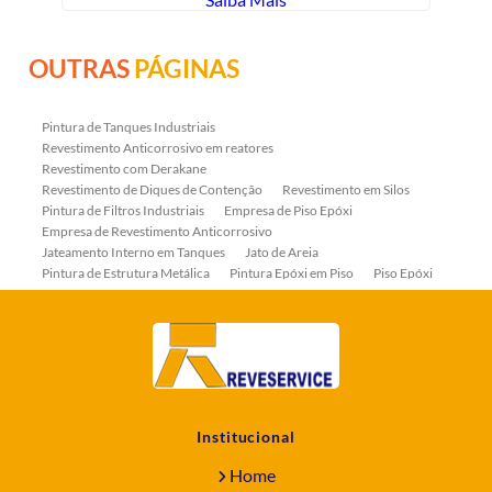
OUTRAS
PÁGINAS
Pintura de Tanques Industriais
Revestimento Anticorrosivo em reatores
Revestimento com Derakane
Revestimento de Diques de Contenção
Revestimento em Silos
Pintura de Filtros Industriais
Empresa de Piso Epóxi
Empresa de Revestimento Anticorrosivo
Jateamento Interno em Tanques
Jato de Areia
Pintura de Estrutura Metálica
Pintura Epóxi em Piso
Piso Epóxi
Piso Epóxi Autonivelante
Revestimento E-coat em Serpentinas
Revestimento Fenólico em Serpentinas
Revestimentos Anticorrosivos em Tanques
Revestimentos Anticorrosivos em Trocadores de Calor
Revestimentos em Tanques
Revestimentos Fenólicos
Aplicação de Revestimentos Anticorrosivos
Empresa de Jateamento Abrasivo
Empresa de Pintura Industrial
Institucional
Empresa Jateamento Abrasivo
Jateamento Abrasivo
Jateamento Abrasivo com Óxido de Aluminio
Home
Jateamento Abrasivo em Bombas
Jateamento Abrasivo Industrial