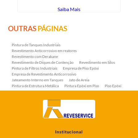
Saiba Mais
OUTRAS
PÁGINAS
Pintura de Tanques Industriais
Revestimento Anticorrosivo em reatores
Revestimento com Derakane
Revestimento de Diques de Contenção
Revestimento em Silos
Pintura de Filtros Industriais
Empresa de Piso Epóxi
Empresa de Revestimento Anticorrosivo
Jateamento Interno em Tanques
Jato de Areia
Pintura de Estrutura Metálica
Pintura Epóxi em Piso
Piso Epóxi
Piso Epóxi Autonivelante
Revestimento E-coat em Serpentinas
Revestimento Fenólico em Serpentinas
Revestimentos Anticorrosivos em Tanques
Revestimentos Anticorrosivos em Trocadores de Calor
Revestimentos em Tanques
Revestimentos Fenólicos
Aplicação de Revestimentos Anticorrosivos
Empresa de Jateamento Abrasivo
Empresa de Pintura Industrial
Institucional
Empresa Jateamento Abrasivo
Jateamento Abrasivo