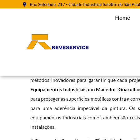
Rua Soledade, 217 - Cidade Industrial Satélite de São Pau
Home
Pintura de Equipamentos Industr
Home
»
Informações
»
Pintura de Equipamentos Industriais em M
Optar pela Reveservice é assegurar um padrão ele
métodos inovadores para garantir que cada proje
Equipamentos Industriais em Macedo - Guarulho
para proteger as superfícies metálicas contra a co
para uma aderência impecável da pintura. Os s
equipamentos industriais como também são resist
instalações.