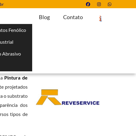
br
Blog
Contato
tos Fenólico
ustrial
Solicite um Orçamento
Chame no WhatsApp
 Abrasivo
Informações
i
as de ponta e
da
Pintura de
te projetados
a o substrato
parência dos
rsos tipos de