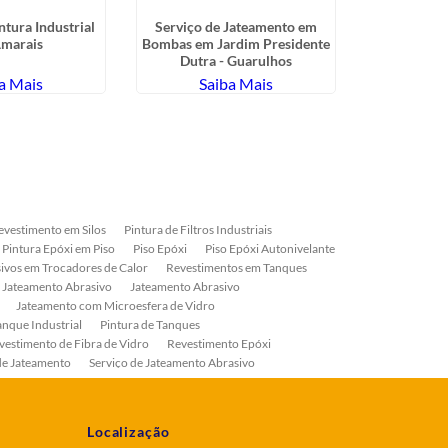
ntura Industrial
Serviço de Jateamento em
Serviços d
marais
Bombas em Jardim Presidente
na 
Dutra - Guarulhos
a Mais
Saiba Mais
Sa
evestimento em Silos
Pintura de Filtros Industriais
Pintura Epóxi em Piso
Piso Epóxi
Piso Epóxi Autonivelante
ivos em Trocadores de Calor
Revestimentos em Tanques
 Jateamento Abrasivo
Jateamento Abrasivo
Jateamento com Microesfera de Vidro
anque Industrial
Pintura de Tanques
vestimento de Fibra de Vidro
Revestimento Epóxi
de Jateamento
Serviço de Jateamento Abrasivo
ial
Serviço de Pintura de Válvulas
os
Pintura Industrial
Localização