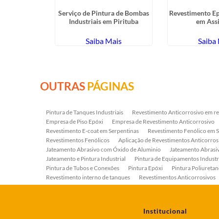
teamento
Serviço de Pintura de Bombas
Revestimento Ep
rtaleza -
Industriais em Pirituba
em Assi
hos
ais
Saiba Mais
Saiba
OUTRAS
PÁGINAS
Pintura de Tanques Industriais
Revestimento Anticorrosivo em re
Empresa de Piso Epóxi
Empresa de Revestimento Anticorrosivo
Revestimento E-coat em Serpentinas
Revestimento Fenólico em 
Revestimentos Fenólicos
Aplicação de Revestimentos Anticorros
Jateamento Abrasivo com Óxido de Aluminio
Jateamento Abras
Jateamento e Pintura Industrial
Pintura de Equipamentos Industr
Pintura de Tubos e Conexões
Pintura Epóxi
Pintura Poliuretan
Revestimento interno de tanques
Revestimentos Anticorrosivos
Serviço de Jateamento e Pintura
Serviço de Jateamento em Bomb
Serviço de Pintura Industrial
Tratamento Anticorrosivo
Tratam
Institucional