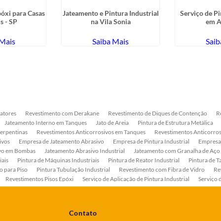
óxi para Casas
Jateamento e Pintura Industrial
Serviço de Pi
s - SP
na Vila Sonia
em A
 Mais
Saiba Mais
Saib
atores
Revestimento com Derakane
Revestimento de Diques de Contenção
R
Jateamento Interno em Tanques
Jato de Areia
Pintura de Estrutura Metálica
Serpentinas
Revestimentos Anticorrosivos em Tanques
Revestimentos Anticorros
ivos
Empresa de Jateamento Abrasivo
Empresa de Pintura Industrial
Empresa
ivo em Bombas
Jateamento Abrasivo Industrial
Jateamento com Granalha de Aço
iais
Pintura de Máquinas Industriais
Pintura de Reator Industrial
Pintura de T
o para Piso
Pintura Tubulação Industrial
Revestimento com Fibra de Vidro
Re
Revestimentos Pisos Epóxi
Serviço de Aplicação de Pintura Industrial
Serviço 
as
Serviço de Pintura de Bombas Industriais
Serviço de Pintura de Tanque Industr
ento Anticorrosivo Estrutura Metálica
Tratamento Anticorrosivo para Equipament
Contato