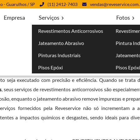
lo - Guarulhos / SP
(11) 2412-7403
vendas@reveservice.com.
Empresa
Serviços
Fotos
Revestimentos Anticorrosivos
Revestimen
iais em Macedo - Guarulhos
Jateamento Abrasivo
Pintura Ind
acedo - Guarulhos
Pinturas Industriais
Jateamento
Pisos Epóxi
Pisos Epóx
vado de qualidade e confiabilidade. A empresa utiliza tecnologi
to seja executado com precisão e eficiência. Quando se trata 
s
, seus serviços de revestimentos anticorrosivos são especialmen
rrosão, enquanto o jateamento abrasivo remove impurezas e prepar
erviços fornecidos pela Reveservice não só incrementam a a
entes a impactos químicos e desgastes, sendo ideais para dive