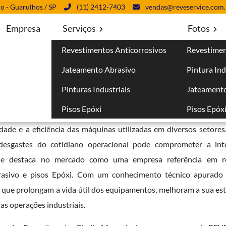
lo - Guarulhos / SP
(11) 2412-7403
vendas@reveservice.com.
Empresa
Serviços
Fotos
Revestimentos Anticorrosivos
Revestimen
iais em Monte Carmelo - Guarulhos
Jateamento Abrasivo
Pintura Ind
onte Carmelo - Guarulhos
Pinturas Industriais
Jateamento
Pisos Epóxi
Pisos Epóx
 Carmelo - Guarulhos
vai além da simples aplicação de camadas de
idade e a eficiência das máquinas utilizadas em diversos setores
 desgastes do cotidiano operacional pode comprometer a int
 se destaca no mercado como uma empresa referência em r
 abrasivo e pisos Epóxi. Com um conhecimento técnico apurad
 que prolongam a vida útil dos equipamentos, melhoram a sua esté
as operações industriais.