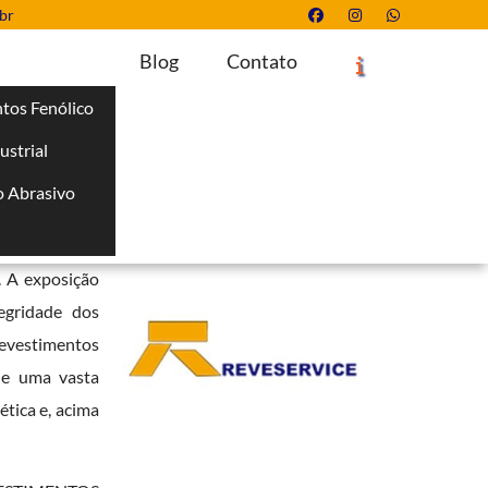
br
Blog
Contato
tos Fenólico
ustrial
Solicite um Orçamento
Chame no WhatsApp
 Abrasivo
Informações
i
 tinta; trata-
. A exposição
egridade dos
evestimentos
o e uma vasta
tica e, acima