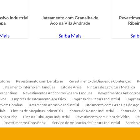
sivo Industrial
Jateamento com Granalha de
Revestime
apa
Aço na Vila Andrade
Ribeir
 Mais
Saiba Mais
Saib
atores
Revestimento com Derakane
Revestimento de Diques de Contenção
R
Jateamento Interno em Tanques
Jato de Areia
Pintura de Estrutura Metálica
Serpentinas
Revestimentos Anticorrosivos em Tanques
Revestimentos Anticorros
ivos
Empresa de Jateamento Abrasivo
Empresa de Pintura Industrial
Empresa
ivo em Bombas
Jateamento Abrasivo Industrial
Jateamento com Granalha de Aço
iais
Pintura de Máquinas Industriais
Pintura de Reator Industrial
Pintura de T
o para Piso
Pintura Tubulação Industrial
Revestimento com Fibra de Vidro
Re
Revestimentos Pisos Epóxi
Serviço de Aplicação de Pintura Industrial
Serviço 
as
Serviço de Pintura de Bombas Industriais
Serviço de Pintura de Tanque Industr
ento Anticorrosivo Estrutura Metálica
Tratamento Anticorrosivo para Equipament