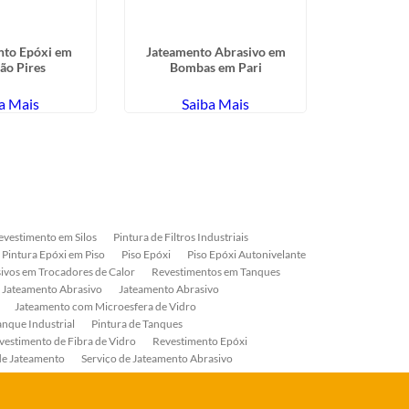
nto Epóxi em
Jateamento Abrasivo em
Pintura de 
ão Pires
Bombas em Pari
Bo
a Mais
Saiba Mais
Sa
evestimento em Silos
Pintura de Filtros Industriais
Pintura Epóxi em Piso
Piso Epóxi
Piso Epóxi Autonivelante
ivos em Trocadores de Calor
Revestimentos em Tanques
 Jateamento Abrasivo
Jateamento Abrasivo
Jateamento com Microesfera de Vidro
anque Industrial
Pintura de Tanques
vestimento de Fibra de Vidro
Revestimento Epóxi
de Jateamento
Serviço de Jateamento Abrasivo
ial
Serviço de Pintura de Válvulas
os
Pintura Industrial