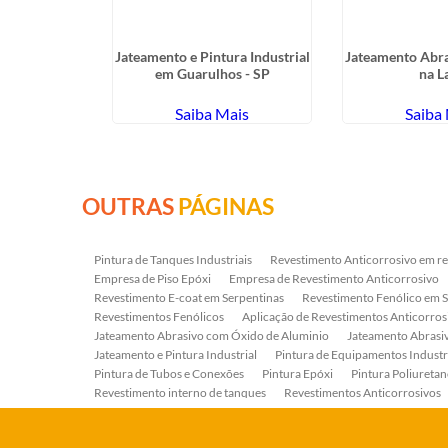
vo no Jardim
Jateamento e Pintura Industrial
Jateamento Abra
ca
em Guarulhos - SP
na L
ais
Saiba Mais
Saiba
OUTRAS
PÁGINAS
Pintura de Tanques Industriais
Revestimento Anticorrosivo em re
Empresa de Piso Epóxi
Empresa de Revestimento Anticorrosivo
Revestimento E-coat em Serpentinas
Revestimento Fenólico em 
Revestimentos Fenólicos
Aplicação de Revestimentos Anticorros
Jateamento Abrasivo com Óxido de Aluminio
Jateamento Abras
Jateamento e Pintura Industrial
Pintura de Equipamentos Industr
Pintura de Tubos e Conexões
Pintura Epóxi
Pintura Poliuretan
Revestimento interno de tanques
Revestimentos Anticorrosivos
Serviço de Jateamento e Pintura
Serviço de Jateamento em Bomb
Serviço de Pintura Industrial
Tratamento Anticorrosivo
Tratam