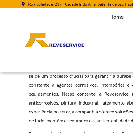
Rua Soledade, 217 - Cidade Industrial Satélite de São Pau
Home
Pintura de Equipamentos Industr
Home
»
Informações
»
Pintura de Equipamentos Industriais em M
A
Pintura de Equipamentos Industriais em Monte
se de um processo crucial para garantir a durabil
constante a agentes corrosivos, intempéries e
equipamentos. Nesse contexto, a Reveservice
anticorrosivos, pintura industrial, jateamento
experiência no setor, a companhia oferece soluções
de tudo, mantêm a segurança e a sustentabilidade d