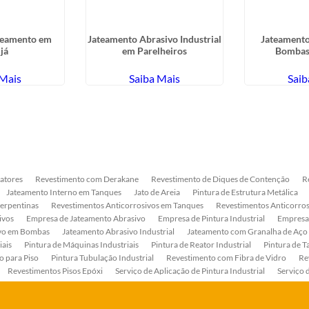
ateamento em
Jateamento Abrasivo Industrial
Jateamento
já
em Parelheiros
Bombas
 Mais
Saiba Mais
Saib
atores
Revestimento com Derakane
Revestimento de Diques de Contenção
R
Jateamento Interno em Tanques
Jato de Areia
Pintura de Estrutura Metálica
Serpentinas
Revestimentos Anticorrosivos em Tanques
Revestimentos Anticorros
ivos
Empresa de Jateamento Abrasivo
Empresa de Pintura Industrial
Empresa
ivo em Bombas
Jateamento Abrasivo Industrial
Jateamento com Granalha de Aço
iais
Pintura de Máquinas Industriais
Pintura de Reator Industrial
Pintura de T
o para Piso
Pintura Tubulação Industrial
Revestimento com Fibra de Vidro
Re
Revestimentos Pisos Epóxi
Serviço de Aplicação de Pintura Industrial
Serviço 
as
Serviço de Pintura de Bombas Industriais
Serviço de Pintura de Tanque Industr
ento Anticorrosivo Estrutura Metálica
Tratamento Anticorrosivo para Equipament