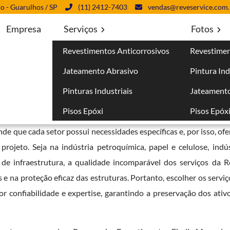
lo - Guarulhos / SP
(11) 2412-7403
vendas@reveservice.com.
Empresa
Serviços
Fotos
Revestimentos Anticorrosivos
Revestimen
Jateamento Abrasivo
Pintura Ind
Pinturas Industriais
Jateamento
Pisos Epóxi
Pisos Epóx
e diferencia pelo compromisso com a satisfação do cliente e pel
de que cada setor possui necessidades específicas e, por isso, of
rojeto. Seja na indústria petroquímica, papel e celulose, indús
 de infraestrutura, a qualidade incomparável dos serviços da R
 e na proteção eficaz das estruturas. Portanto, escolher os servi
r confiabilidade e expertise, garantindo a preservação dos ativo