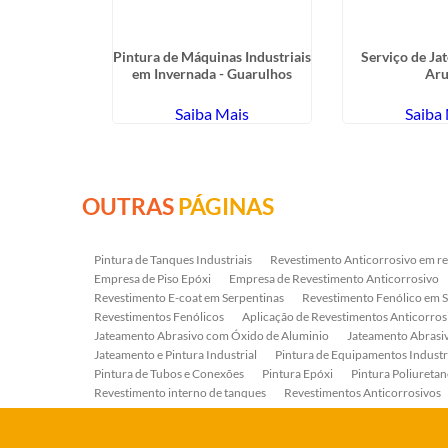
teamento
Pintura de Máquinas Industriais
Serviço de J
ssis - SP
em Invernada - Guarulhos
Aru
ais
Saiba Mais
Saiba
OUTRAS
PÁGINAS
Pintura de Tanques Industriais
Revestimento Anticorrosivo em re
Empresa de Piso Epóxi
Empresa de Revestimento Anticorrosivo
Revestimento E-coat em Serpentinas
Revestimento Fenólico em 
Revestimentos Fenólicos
Aplicação de Revestimentos Anticorros
Jateamento Abrasivo com Óxido de Aluminio
Jateamento Abras
Jateamento e Pintura Industrial
Pintura de Equipamentos Industr
Pintura de Tubos e Conexões
Pintura Epóxi
Pintura Poliuretan
Revestimento interno de tanques
Revestimentos Anticorrosivos
Serviço de Jateamento e Pintura
Serviço de Jateamento em Bomb
Serviço de Pintura Industrial
Tratamento Anticorrosivo
Tratam