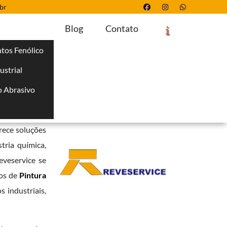
br
Blog
Contato
tos Fenólico
ustrial
Solicite um Orçamento
Chame no WhatsApp
 Abrasivo
Informações
i
o cumprimento
erece soluções
tria química,
eveservice se
ços de
Pintura
s industriais,