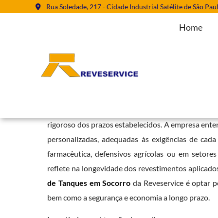
Rua Soledade, 217 - Cidade Industrial Satélite de São Pau
Home
Pintura de Tanques em Socorro
Home
»
Informações
»
Pintura de Tanques em Socorro
Além de sua competência técnica, a Reveservice s
rigoroso dos prazos estabelecidos. A empresa enten
personalizadas, adequadas às exigências de cada p
farmacêutica, defensivos agrícolas ou em setores
reflete na longevidade dos revestimentos aplicados
de Tanques em Socorro
da Reveservice é optar po
bem como a segurança e economia a longo prazo.