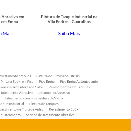
 Abrasivo em
Pintura de Tanque Industrial na
Pintura Pol
 em Embu
Vila Endres - Guarulhos
em São J
a Mais
Saiba Mais
Sa
evestimento em Silos
Pintura de Filtros Industriais
Pintura Epóxi em Piso
Piso Epóxi
Piso Epóxi Autonivelante
ivos em Trocadores de Calor
Revestimentos em Tanques
 Jateamento Abrasivo
Jateamento Abrasivo
Jateamento com Microesfera de Vidro
anque Industrial
Pintura de Tanques
vestimento de Fibra de Vidro
Revestimento Epóxi
de Jateamento
Serviço de Jateamento Abrasivo
ial
Serviço de Pintura de Válvulas
os
Pintura Industrial