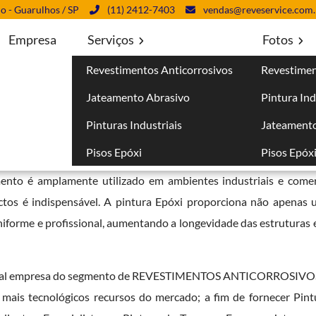
lo - Guarulhos / SP
(11) 2412-7403
vendas@reveservice.com.
Empresa
Serviços
Fotos
Revestimentos Anticorrosivos
Revestimen
Jateamento Abrasivo
Pintura Ind
Pinturas Industriais
Jateamento
Pisos Epóxi
Pisos Epóx
xcelência no ramo dos revestimentos devido à sua durabilidade
imento é amplamente utilizado em ambientes industriais e comer
actos é indispensável. A pintura Epóxi proporciona não apenas
niforme e profissional, aumentando a longevidade das estruturas
incipal empresa do segmento de REVESTIMENTOS ANTICORROSIVOS
 mais tecnológicos recursos do mercado; a fim de fornecer Pin