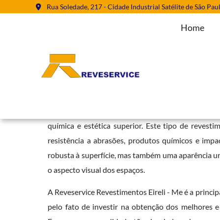
Rua Soledade, 217 - Cidade Industrial Satélite de São Pau
Home
Pintura Epóxi em Franca
Home
»
Informações
»
Pintura Epóxi em Franca
A
pintura Epóxi
se destaca como uma solução de e
química e estética superior. Este tipo de revest
resistência a abrasões, produtos químicos e imp
robusta à superfície, mas também uma aparência u
o aspecto visual dos espaços.
A Reveservice Revestimentos Eireli - Me é a pr
pelo fato de investir na obtenção dos melhores e