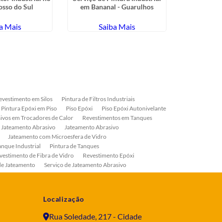
sso do Sul
em Bananal - Guarulhos
Jar
a Mais
Saiba Mais
Sa
evestimento em Silos
Pintura de Filtros Industriais
Pintura Epóxi em Piso
Piso Epóxi
Piso Epóxi Autonivelante
ivos em Trocadores de Calor
Revestimentos em Tanques
 Jateamento Abrasivo
Jateamento Abrasivo
Jateamento com Microesfera de Vidro
anque Industrial
Pintura de Tanques
vestimento de Fibra de Vidro
Revestimento Epóxi
de Jateamento
Serviço de Jateamento Abrasivo
ial
Serviço de Pintura de Válvulas
os
Pintura Industrial
Localização
Rua Soledade, 217 - Cidade