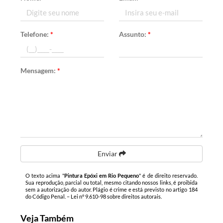
Telefone:
*
Assunto:
*
Mensagem:
*
Enviar
O texto acima "
Pintura Epóxi em Rio Pequeno
" é de direito reservado.
Sua reprodução, parcial ou total, mesmo citando nossos links, é proibida
sem a autorização do autor. Plágio é crime e está previsto no artigo 184
do Código Penal. –
Lei n° 9.610-98 sobre direitos autorais
.
Veja Também