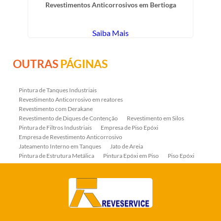
Revestimentos Anticorrosivos em Bertioga
Saiba Mais
OUTRAS
PÁGINAS
Pintura de Tanques Industriais
Revestimento Anticorrosivo em reatores
Revestimento com Derakane
Revestimento de Diques de Contenção
Revestimento em Silos
Pintura de Filtros Industriais
Empresa de Piso Epóxi
Empresa de Revestimento Anticorrosivo
Jateamento Interno em Tanques
Jato de Areia
Pintura de Estrutura Metálica
Pintura Epóxi em Piso
Piso Epóxi
Piso Epóxi Autonivelante
Revestimento E-coat em Serpentinas
Revestimento Fenólico em Serpentinas
Revestimentos Anticorrosivos em Tanques
Revestimentos Anticorrosivos em Trocadores de Calor
Revestimentos em Tanques
Revestimentos Fenólicos
Aplicação de Revestimentos Anticorrosivos