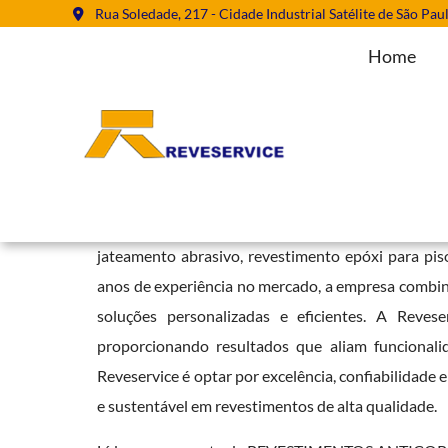
Rua Soledade, 217 - Cidade Industrial Satélite de São Pau
Home
Pintura Poliuretano para Piso em
Home
»
Informações
»
Pintura Poliuretano para Piso em Centro -
A Reveservice se destaca como uma referência in
jateamento abrasivo, revestimento epóxi para pi
anos de experiência no mercado, a empresa combina
soluções personalizadas e eficientes. A Reves
proporcionando resultados que aliam funcionali
Reveservice é optar por excelência, confiabilidade 
e sustentável em revestimentos de alta qualidade.