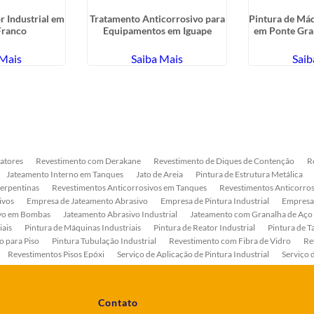
r Industrial em
Tratamento Anticorrosivo para
Pintura de Máq
Franco
Equipamentos em Iguape
em Ponte Gra
 Mais
Saiba Mais
Saib
atores
Revestimento com Derakane
Revestimento de Diques de Contenção
R
Jateamento Interno em Tanques
Jato de Areia
Pintura de Estrutura Metálica
Serpentinas
Revestimentos Anticorrosivos em Tanques
Revestimentos Anticorros
ivos
Empresa de Jateamento Abrasivo
Empresa de Pintura Industrial
Empresa
ivo em Bombas
Jateamento Abrasivo Industrial
Jateamento com Granalha de Aço
iais
Pintura de Máquinas Industriais
Pintura de Reator Industrial
Pintura de T
o para Piso
Pintura Tubulação Industrial
Revestimento com Fibra de Vidro
Re
Revestimentos Pisos Epóxi
Serviço de Aplicação de Pintura Industrial
Serviço 
as
Serviço de Pintura de Bombas Industriais
Serviço de Pintura de Tanque Industr
ento Anticorrosivo Estrutura Metálica
Tratamento Anticorrosivo para Equipament
Contato