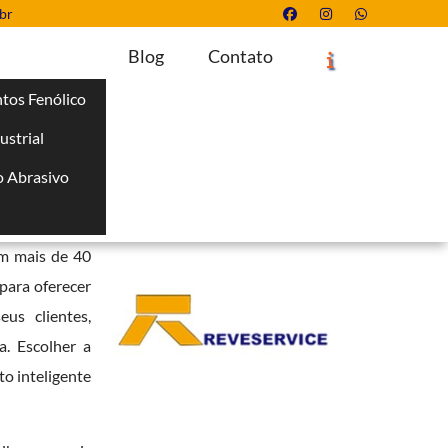
br
Blog
Contato
tos Fenólico
ustrial
Solicite um Orçamento
Chame no WhatsApp
 Abrasivo
Informações
i
a industrial,
m mais de 40
para oferecer
us clientes,
a. Escolher a
to inteligente