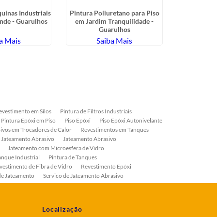
uinas Industriais
Pintura Poliuretano para Piso
Serviço
nde - Guarulhos
em Jardim Tranquilidade -
Abrasivo
Guarulhos
a Mais
Saiba Mais
Sa
evestimento em Silos
Pintura de Filtros Industriais
Pintura Epóxi em Piso
Piso Epóxi
Piso Epóxi Autonivelante
ivos em Trocadores de Calor
Revestimentos em Tanques
 Jateamento Abrasivo
Jateamento Abrasivo
Jateamento com Microesfera de Vidro
anque Industrial
Pintura de Tanques
vestimento de Fibra de Vidro
Revestimento Epóxi
de Jateamento
Serviço de Jateamento Abrasivo
ial
Serviço de Pintura de Válvulas
os
Pintura Industrial
Localização