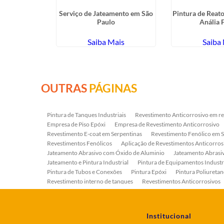
ojateamento
Serviço de Jateamento em São
Pintura de Reato
nazes
Paulo
Anália 
ais
Saiba Mais
Saiba
OUTRAS
PÁGINAS
Pintura de Tanques Industriais
Revestimento Anticorrosivo em re
Empresa de Piso Epóxi
Empresa de Revestimento Anticorrosivo
Revestimento E-coat em Serpentinas
Revestimento Fenólico em 
Revestimentos Fenólicos
Aplicação de Revestimentos Anticorros
Jateamento Abrasivo com Óxido de Aluminio
Jateamento Abras
Jateamento e Pintura Industrial
Pintura de Equipamentos Industr
Pintura de Tubos e Conexões
Pintura Epóxi
Pintura Poliuretan
Revestimento interno de tanques
Revestimentos Anticorrosivos
Serviço de Jateamento e Pintura
Serviço de Jateamento em Bomb
Serviço de Pintura Industrial
Tratamento Anticorrosivo
Tratam
Institucional