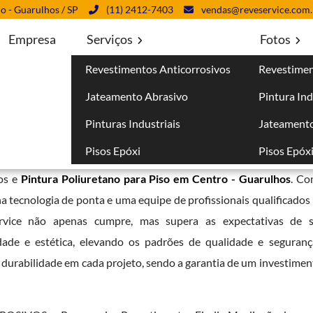
lo - Guarulhos / SP
(11) 2412-7403
vendas@reveservice.com.
Empresa
Serviços
Fotos
Revestimentos Anticorrosivos
Revestimen
 Centro - Guarulhos
Jateamento Abrasivo
Pintura Ind
 Guarulhos
Pinturas Industriais
Jateamento
Pisos Epóxi
Pisos Epóx
igualável em serviços de revestimentos anticorrosivos, pintur
sos e
Pintura Poliuretano para Piso em Centro - Guarulhos
. Co
 tecnologia de ponta e uma equipe de profissionais qualificados 
ervice não apenas cumpre, mas supera as expectativas de se
dade e estética, elevando os padrões de qualidade e seguranç
e durabilidade em cada projeto, sendo a garantia de um investimen