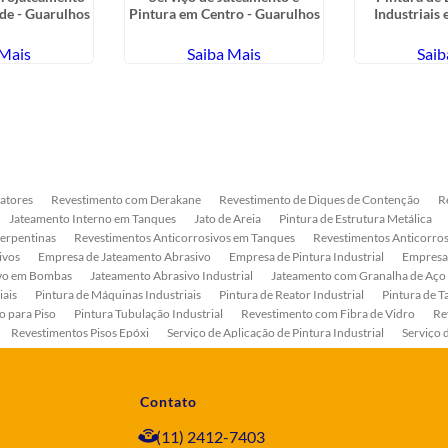
de - Guarulhos
Pintura em Centro - Guarulhos
Industriais
 Mais
Saiba Mais
Saib
atores
Revestimento com Derakane
Revestimento de Diques de Contenção
R
Jateamento Interno em Tanques
Jato de Areia
Pintura de Estrutura Metálica
Serpentinas
Revestimentos Anticorrosivos em Tanques
Revestimentos Anticorros
ivos
Empresa de Jateamento Abrasivo
Empresa de Pintura Industrial
Empresa
ivo em Bombas
Jateamento Abrasivo Industrial
Jateamento com Granalha de Aço
iais
Pintura de Máquinas Industriais
Pintura de Reator Industrial
Pintura de T
o para Piso
Pintura Tubulação Industrial
Revestimento com Fibra de Vidro
Re
Revestimentos Pisos Epóxi
Serviço de Aplicação de Pintura Industrial
Serviço 
as
Serviço de Pintura de Bombas Industriais
Serviço de Pintura de Tanque Industr
ento Anticorrosivo Estrutura Metálica
Tratamento Anticorrosivo para Equipament
Contato
(11) 2412-7403