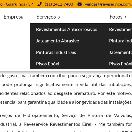
lo - Guarulhos / SP
(11) 2412-7403
vendas@reveservice.com.
Empresa
Serviços
Fotos
Revestimentos Anticorrosivos
Revestimen
Pedreira
Jateamento Abrasivo
Pintura Ind
Pinturas Industriais
Jateamento
Pisos Epóxi
Pisos Epóx
 crucial na manutenção e na durabilidade das infraestruturas ind
 desgaste, mas também contribui para a segurança operacional da
pode prolongar significativamente a vida útil das tubulações
cidentes relacionados ao desgaste prematuro. Por este motivo,
ssencial para garantir a qualidade e a longevidade das instalações
erviços de Hidrojateamento, Serviço de Pintura de Válvulas
ndustrial, a Reveservice Revestimentos Eireli - Me também fo