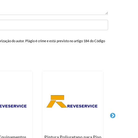
orização do autor. Plágio é crime e está previsto no artigo 184 do Código
 Equipamentos
Pintura Poliuretano para Piso
Jateamen