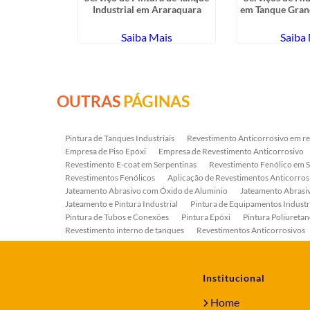
rudente
Industrial em Araraquara
em Tanque Gran
ais
Saiba Mais
Saiba
OUTRAS
PÁGINAS
Pintura de Tanques Industriais
Revestimento Anticorrosivo em re
Empresa de Piso Epóxi
Empresa de Revestimento Anticorrosivo
Revestimento E-coat em Serpentinas
Revestimento Fenólico em 
Revestimentos Fenólicos
Aplicação de Revestimentos Anticorros
Jateamento Abrasivo com Óxido de Aluminio
Jateamento Abras
Jateamento e Pintura Industrial
Pintura de Equipamentos Industr
Pintura de Tubos e Conexões
Pintura Epóxi
Pintura Poliuretan
Revestimento interno de tanques
Revestimentos Anticorrosivos
Serviço de Jateamento e Pintura
Serviço de Jateamento em Bomb
Serviço de Pintura Industrial
Tratamento Anticorrosivo
Tratam
Institucional
Home