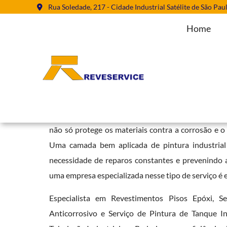
Rua Soledade, 217 - Cidade Industrial Satélite de São Pau
Home
Pintura Tubulação Industrial em 
Home
»
Informações
»
Pintura Tubulação Industrial em Pedreira
A
pintura tubulação industrial
desempenha um papel
não só protege os materiais contra a corrosão e o
Uma camada bem aplicada de pintura industrial 
necessidade de reparos constantes e prevenindo a
uma empresa especializada nesse tipo de serviço é e
Especialista em Revestimentos Pisos Epóxi, S
Anticorrosivo e Serviço de Pintura de Tanque I