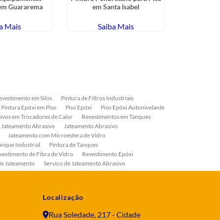
 em Guararema
em Santa Isabel
Óxido de A
a Mais
Saiba Mais
Sa
evestimento em Silos
Pintura de Filtros Industriais
Pintura Epóxi em Piso
Piso Epóxi
Piso Epóxi Autonivelante
ivos em Trocadores de Calor
Revestimentos em Tanques
 Jateamento Abrasivo
Jateamento Abrasivo
Jateamento com Microesfera de Vidro
anque Industrial
Pintura de Tanques
vestimento de Fibra de Vidro
Revestimento Epóxi
de Jateamento
Serviço de Jateamento Abrasivo
ial
Serviço de Pintura de Válvulas
os
Pintura Industrial
Localização
Rua Soledade, 217 - Cidade