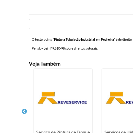
O texto acima "
Pintura Tubulação Industrial em Pedreira
" é de direit
Penal. –
Lei n° 9.610-98 sobre direitos autorais
.
Veja Também
eamento em
Serviço de Pintura de Tanque
Serviços de Hi