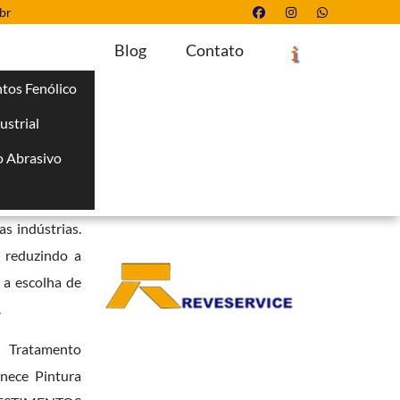
br
Blog
Contato
tos Fenólico
ustrial
Solicite um Orçamento
Chame no WhatsApp
 Abrasivo
Informações
i
ustriais. Ela
s indústrias.
, reduzindo a
 a escolha de
.
, Tratamento
rnece Pintura