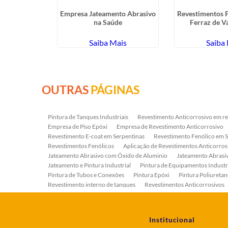
eamento em
Empresa Jateamento Abrasivo
Revestimentos 
opoúva -
na Saúde
Ferraz de V
hos
ais
Saiba Mais
Saiba
OUTRAS
PÁGINAS
Pintura de Tanques Industriais
Revestimento Anticorrosivo em re
Empresa de Piso Epóxi
Empresa de Revestimento Anticorrosivo
Revestimento E-coat em Serpentinas
Revestimento Fenólico em 
Revestimentos Fenólicos
Aplicação de Revestimentos Anticorros
Jateamento Abrasivo com Óxido de Aluminio
Jateamento Abras
Jateamento e Pintura Industrial
Pintura de Equipamentos Industr
Pintura de Tubos e Conexões
Pintura Epóxi
Pintura Poliuretan
Revestimento interno de tanques
Revestimentos Anticorrosivos
Serviço de Jateamento e Pintura
Serviço de Jateamento em Bomb
Serviço de Pintura Industrial
Tratamento Anticorrosivo
Tratam
Institucional