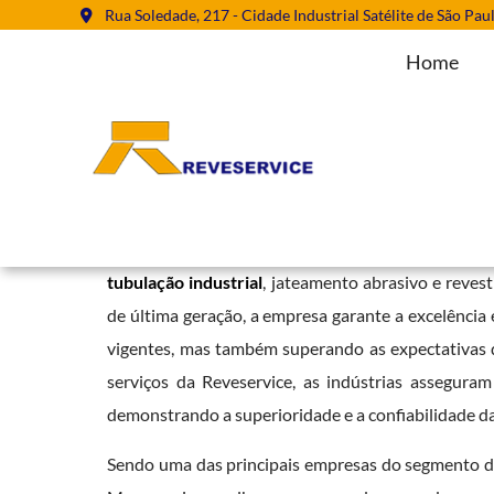
Rua Soledade, 217 - Cidade Industrial Satélite de São Pau
Home
Pintura Tubulação Industrial na V
Home
»
Informações
»
Pintura Tubulação Industrial na Vila Carrã
A Reveservice se destaca como uma referência 
tubulação industrial
, jateamento abrasivo e reves
de última geração, a empresa garante a excelência
vigentes, mas também superando as expectativas d
serviços da Reveservice, as indústrias assegura
demonstrando a superioridade e a confiabilidade d
Sendo uma das principais empresas do segmento