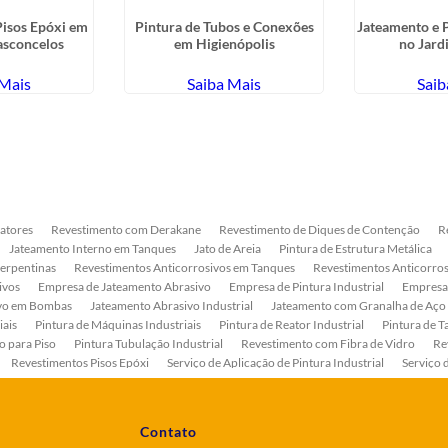
Pisos Epóxi em
Pintura de Tubos e Conexões
Jateamento e P
asconcelos
em Higienópolis
no Jard
 Mais
Saiba Mais
Saib
atores
Revestimento com Derakane
Revestimento de Diques de Contenção
R
Jateamento Interno em Tanques
Jato de Areia
Pintura de Estrutura Metálica
Serpentinas
Revestimentos Anticorrosivos em Tanques
Revestimentos Anticorros
ivos
Empresa de Jateamento Abrasivo
Empresa de Pintura Industrial
Empresa
ivo em Bombas
Jateamento Abrasivo Industrial
Jateamento com Granalha de Aço
iais
Pintura de Máquinas Industriais
Pintura de Reator Industrial
Pintura de T
o para Piso
Pintura Tubulação Industrial
Revestimento com Fibra de Vidro
Re
Revestimentos Pisos Epóxi
Serviço de Aplicação de Pintura Industrial
Serviço 
as
Serviço de Pintura de Bombas Industriais
Serviço de Pintura de Tanque Industr
ento Anticorrosivo Estrutura Metálica
Tratamento Anticorrosivo para Equipament
Contato