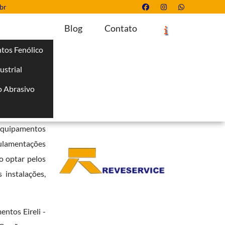
br
Blog
Contato
tos Fenólico
ustrial
Solicite um Orçamento
Chame no WhatsApp
 Abrasivo
Informações
i
sivos,
pintura
 equipamentos
gulamentações
o optar pelos
 instalações,
tos Eireli -