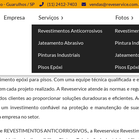
lo - Guarulhos / SP
(11) 2412-7403
vendas@reveservice.com.
Empresa
Serviços
Fotos
Revestimentos Anticorrosivos
Revestimen
ila Carrão
Jateamento Abrasivo
Pintura Ind
o
Pinturas Industriais
Jateamento
Pisos Epóxi
Pisos Epóx
no mercado, oferecendo serviços de revestimentos anticorro
timento epóxi para pisos. Com uma equipe técnica qualificada e
 em cada projeto realizado. A Reveservice atende às normas e re
os clientes ao proporcionar soluções duradouras e eficientes. A
m um investimento confiável na proteção e manutenção de suas
a empresa no setor.
 de REVESTIMENTOS ANTICORROSIVOS., a Reveservice Revestimen