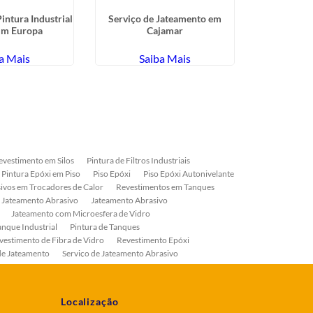
intura Industrial
Serviço de Jateamento em
Aplicação 
im Europa
Cajamar
Anticorrosiv
a Mais
Saiba Mais
Sa
evestimento em Silos
Pintura de Filtros Industriais
Pintura Epóxi em Piso
Piso Epóxi
Piso Epóxi Autonivelante
ivos em Trocadores de Calor
Revestimentos em Tanques
 Jateamento Abrasivo
Jateamento Abrasivo
Jateamento com Microesfera de Vidro
anque Industrial
Pintura de Tanques
vestimento de Fibra de Vidro
Revestimento Epóxi
de Jateamento
Serviço de Jateamento Abrasivo
ial
Serviço de Pintura de Válvulas
os
Pintura Industrial
Localização